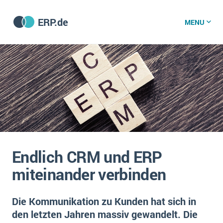
ERP.de
MENU
ERP software
Die 15 Schritte einer ERP‑Einführung
ERP vergleichen
Was ist ERP?
Hintergrund
ERP für jede Branche
Vorbereitung
Endlich CRM und ERP
ERP-Software nach Branche
ERP-Software nach Branchen
ERP Wissenszentrum
miteinander verbinden
Plattform
Ämter
Betriebsgröße
Bau
Die Kommunikation zu Kunden hat sich in
Vorgestellt
Was ist ERP?
Funktionalitäten
den letzten Jahren massiv gewandelt. Die
Bildungseinrichtungen
ERP-Experten
Kosten