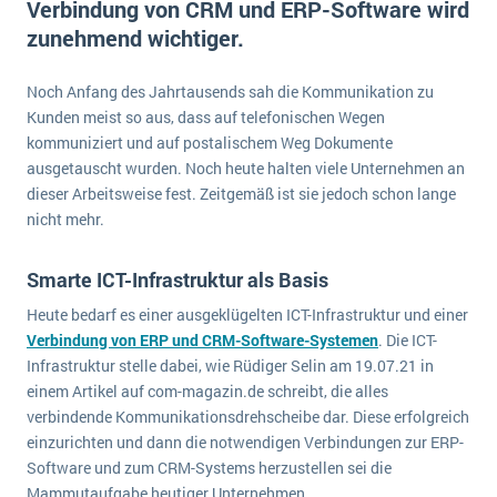
Verbindung von CRM und ERP-Software wird
E-commerce
Offene Stellen bei ERP-Lieferanten
zunehmend wichtiger.
Suche
Einzelhandel
Über uns
Vergleich
Finanzen
Noch Anfang des Jahrtausends sah die Kommunikation zu
DSGVO/GDPR
Auswahl
Kunden meist so aus, dass auf telefonischen Wegen
Die 4 Komponenten eines CRM-Systems
Grosshandel
Einführung
Impressum
kommuniziert und auf postalischem Weg Dokumente
Handel
ausgetauscht wurden. Noch heute halten viele Unternehmen an
Schulung
5 Funktionen einer ERP-Software für Konzerne
Kontakt
Handwerk
dieser Arbeitsweise fest. Zeitgemäß ist sie jedoch schon lange
Auswertung
nicht mehr.
Was ist Data Mining? - Ein Leitfaden für Unternehmen
Health Care
Service und Wartung
IKT
Mehr über ERP-Software
Smarte ICT-Infrastruktur als Basis
Installation
Heute bedarf es einer ausgeklügelten ICT-Infrastruktur und einer
Landwirtschaft
ERP Wissenszentrum
Verbindung von ERP und CRM-Software-Systemen
. Die ICT-
Infrastruktur stelle dabei, wie Rüdiger Selin am 19.07.21 in
Maschinenbau
einem Artikel auf com-magazin.de schreibt, die alles
Medien
verbindende Kommunikationsdrehscheibe dar. Diese erfolgreich
NGO
einzurichten und dann die notwendigen Verbindungen zur ERP-
Software und zum CRM-Systems herzustellen sei die
Lebensmittelindustrie
Ein WMS implementieren: Das sind die 6
Mammutaufgabe heutiger Unternehmen.