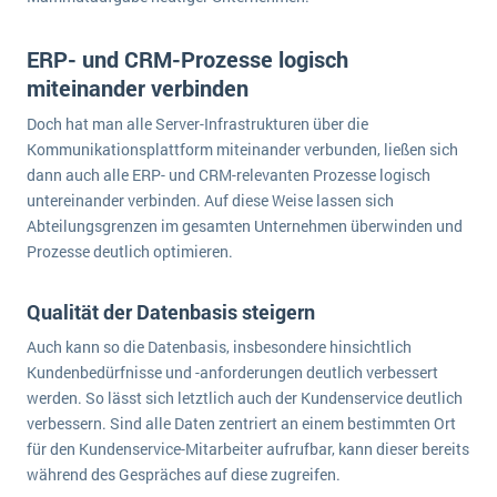
wichtigsten Punkte, die es zu beachten gilt
Logistik
Produktion
ERP- und CRM-Prozesse logisch
Service Level Agreements (SLA) und ERP: Was muss man wissen?
miteinander verbinden
Immobilien
ERP-Software für Abfallentsorger
Services
Doch hat man alle Server-Infrastrukturen über die
Kommunikationsplattform miteinander verbunden, ließen sich
Textil und Mode
Digitale Arbeitsaufträge in Ihrem ERP- oder FSM-System: clever und effizient
dann auch alle ERP- und CRM-relevanten Prozesse logisch
Vermietung
untereinander verbinden. Auf diese Weise lassen sich
MEHR ÜBER ERP-SOFTWARE
Abteilungsgrenzen im gesamten Unternehmen überwinden und
Versorgung
Prozesse deutlich optimieren.
ERP News
Qualität der Datenbasis steigern
Auch kann so die Datenbasis, insbesondere hinsichtlich
Kundenbedürfnisse und -anforderungen deutlich verbessert
werden. So lässt sich letztlich auch der Kundenservice deutlich
verbessern. Sind alle Daten zentriert an einem bestimmten Ort
SAP übernimmt Reltio für eine bessere
für den Kundenservice-Mitarbeiter aufrufbar, kann dieser bereits
Datenintegration
während des Gespräches auf diese zugreifen.