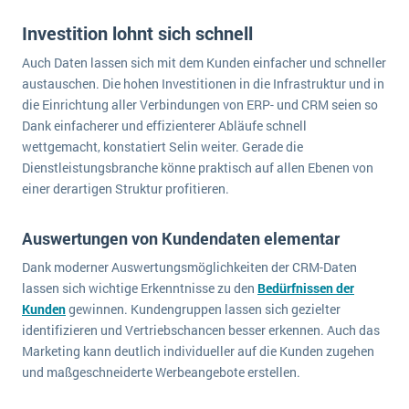
Die „SaaSpocalypse“: Was ist das und was bedeutet es für die Zukunft von Unternehmenssoftware?
Investition lohnt sich schnell
SAP investiert mit zwei strategischen Übernahmen in Enterprise-KI
Auch Daten lassen sich mit dem Kunden einfacher und schneller
austauschen. Die hohen Investitionen in die Infrastruktur und in
ERP-Trends in der Produktion
die Einrichtung aller Verbindungen von ERP- und CRM seien so
Dank einfacherer und effizienterer Abläufe schnell
NACHRICHTENARCHIV
wettgemacht, konstatiert Selin weiter. Gerade die
Dienstleistungsbranche könne praktisch auf allen Ebenen von
einer derartigen Struktur profitieren.
Auswertungen von Kundendaten elementar
Dank moderner Auswertungsmöglichkeiten der CRM-Daten
lassen sich wichtige Erkenntnisse zu den
Bedürfnissen der
Kunden
gewinnen. Kundengruppen lassen sich gezielter
identifizieren und Vertriebschancen besser erkennen. Auch das
Marketing kann deutlich individueller auf die Kunden zugehen
und maßgeschneiderte Werbeangebote erstellen.