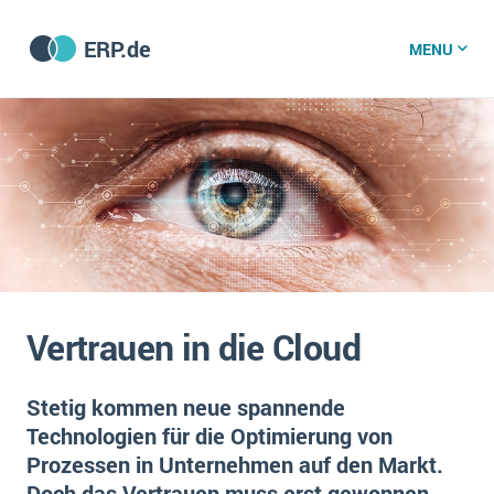
ERP.de
MENU
ERP software
Die 15 Schritte einer ERP‑Einführung
ERP vergleichen
Was ist ERP?
Hintergrund
ERP für jede Branche
Vorbereitung
Vertrauen in die Cloud
ERP-Software nach Branche
ERP-Software nach Branchen
ERP Wissenszentrum
Plattform
Ämter
Stetig kommen neue spannende
Betriebsgröße
Technologien für die Optimierung von
Bau
Vorgestellt
Was ist ERP?
Funktionalitäten
Prozessen in Unternehmen auf den Markt.
Bildungseinrichtungen
ERP-Experten
Doch das Vertrauen muss erst gewonnen
Kosten