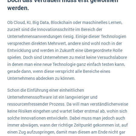
E-commerce
werden.
Offene Stellen bei ERP-Lieferanten
Suche
Einzelhandel
Über uns
Vergleich
Ob Cloud, KI, Big Data, Blockchain oder maschinelles Lernen,
Finanzen
DSGVO/GDPR
Auswahl
zurzeit sind die Innovationsschritte im Bereich der
Die 4 Komponenten eines CRM-Systems
Grosshandel
Unternehmensanwendungen riesig. Einige dieser Technologien
Einführung
Impressum
Handel
versprechen direkten Mehrwert, andere sind wohl noch in der
Schulung
5 Funktionen einer ERP-Software für Konzerne
Kontakt
Entwicklung und werden in Zukunft eine übergeordnete Rolle
Handwerk
spielen. Doch sind Unternehmen zu meist keine Versuchslabore
Auswertung
Was ist Data Mining? - Ein Leitfaden für Unternehmen
Health Care
in denen man eine neue Technologie ganz einfach testen kann,
Service und Wartung
gerade dann, wenn diese verspricht alle Bereiche eines
IKT
Mehr über ERP-Software
Unternehmens abdecken zu können.
Installation
Schon die Einführung einer einheitlichen
Landwirtschaft
ERP Wissenszentrum
Unternehmenssoftware ist ein langwieriger und
Maschinenbau
ressourcenfressender Prozess. Da will man verständlicherweise
Medien
keine Risiken eingehen und wartet lieber erstmal ab, wohin sich
solche Innovationen entwickeln. Dabei muss man jedoch auch
NGO
immer abwägen, wann der richtige Zeitpunkt gekommen ist, auf
Lebensmittelindustrie
einen Zug aufzuspringen, damit man diesen am Ende nicht gar
Ein WMS implementieren: Das sind die 6