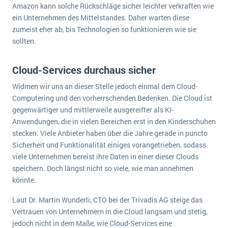
Amazon kann solche Rückschläge sicher leichter verkraften wie
Die „SaaSpocalypse“: Was ist das und was bedeutet es für die Zukunft von Unternehmenssoftware?
ein Unternehmen des Mittelstandes. Daher warten diese
SAP investiert mit zwei strategischen Übernahmen in Enterprise-KI
zumeist eher ab, bis Technologien so funktionieren wie sie
sollten.
ERP-Trends in der Produktion
Cloud-Services durchaus sicher
NACHRICHTENARCHIV
Widmen wir uns an dieser Stelle jedoch einmal dem Cloud-
Computering und den vorherrschenden Bedenken. Die Cloud ist
gegenwärtiger und mittlerweile ausgereifter als KI-
Anwendungen, die in vielen Bereichen erst in den Kinderschuhen
stecken. Viele Anbieter haben über die Jahre gerade in puncto
Sicherheit und Funktionalität einiges vorangetrieben, sodass
viele Unternehmen bereist ihre Daten in einer dieser Clouds
speichern. Doch längst nicht so viele, wie man annehmen
könnte.
Laut Dr. Martin Wunderli, CTO bei der Trivadis AG steige das
Vertrauen von Unternehmern in die Cloud langsam und stetig,
jedoch nicht in dem Maße, wie Cloud-Services eine