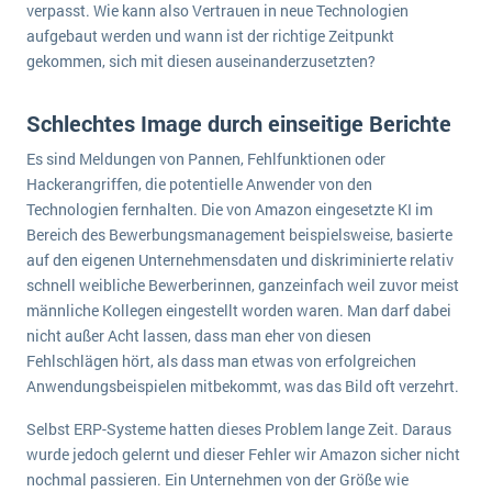
verpasst. Wie kann also Vertrauen in neue Technologien
wichtigsten Punkte, die es zu beachten gilt
Logistik
aufgebaut werden und wann ist der richtige Zeitpunkt
Produktion
gekommen, sich mit diesen auseinanderzusetzten?
Service Level Agreements (SLA) und ERP: Was muss man wissen?
Immobilien
ERP-Software für Abfallentsorger
Services
Schlechtes Image durch einseitige Berichte
Textil und Mode
Es sind Meldungen von Pannen, Fehlfunktionen oder
Digitale Arbeitsaufträge in Ihrem ERP- oder FSM-System: clever und effizient
Hackerangriffen, die potentielle Anwender von den
Vermietung
MEHR ÜBER ERP-SOFTWARE
Technologien fernhalten. Die von Amazon eingesetzte KI im
Versorgung
Bereich des Bewerbungsmanagement beispielsweise, basierte
auf den eigenen Unternehmensdaten und diskriminierte relativ
ERP News
schnell weibliche Bewerberinnen, ganzeinfach weil zuvor meist
männliche Kollegen eingestellt worden waren. Man darf dabei
nicht außer Acht lassen, dass man eher von diesen
Fehlschlägen hört, als dass man etwas von erfolgreichen
Anwendungsbeispielen mitbekommt, was das Bild oft verzehrt.
SAP übernimmt Reltio für eine bessere
Selbst ERP-Systeme hatten dieses Problem lange Zeit. Daraus
Datenintegration
wurde jedoch gelernt und dieser Fehler wir Amazon sicher nicht
nochmal passieren. Ein Unternehmen von der Größe wie