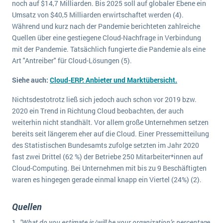
noch auf $14,7 Milliarden. Bis 2025 soll auf globaler Ebene ein
Die „SaaSpocalypse“: Was ist das und was bedeutet es für die Zukunft von Unternehmenssoftware?
Umsatz von $40,5 Milliarden erwirtschaftet werden (4).
Während und kurz nach der Pandemie berichteten zahlreiche
SAP investiert mit zwei strategischen Übernahmen in Enterprise-KI
Quellen über eine gestiegene Cloud-Nachfrage in Verbindung
ERP-Trends in der Produktion
mit der Pandemie. Tatsächlich fungierte die Pandemie als eine
Art "Antreiber" für Cloud-Lösungen (5).
NACHRICHTENARCHIV
Siehe auch:
Cloud-ERP: Anbieter und Marktübersicht.
Nichtsdestotrotz ließ sich jedoch auch schon vor 2019 bzw.
2020 ein Trend in Richtung Cloud beobachten, der auch
weiterhin nicht standhält. Vor allem große Unternehmen setzen
bereits seit längerem eher auf die Cloud. Einer Pressemitteilung
des Statistischen Bundesamts zufolge setzten im Jahr 2020
fast zwei Drittel (62 %) der Betriebe 250 Mitarbeiter*innen auf
Cloud-Computing. Bei Unternehmen mit bis zu 9 Beschäftigten
waren es hingegen gerade einmal knapp ein Viertel (24%) (2).
Quellen
"What do you estimate is/will be your organization’s percentage