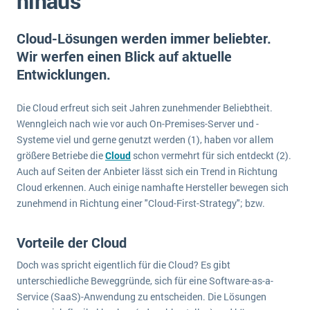
hinaus
E-commerce
Offene Stellen bei ERP-Lieferanten
Suche
Einzelhandel
Cloud-Lösungen werden immer beliebter.
Über uns
Vergleich
Finanzen
Wir werfen einen Blick auf aktuelle
DSGVO/GDPR
Auswahl
Entwicklungen.
Die 4 Komponenten eines CRM-Systems
Grosshandel
Einführung
Impressum
Handel
Die Cloud erfreut sich seit Jahren zunehmender Beliebtheit.
Schulung
5 Funktionen einer ERP-Software für Konzerne
Kontakt
Handwerk
Wenngleich nach wie vor auch On-Premises-Server und -
Auswertung
Systeme viel und gerne genutzt werden (1), haben vor allem
Was ist Data Mining? - Ein Leitfaden für Unternehmen
Health Care
Service und Wartung
größere Betriebe die
Cloud
schon vermehrt für sich entdeckt (2).
IKT
Mehr über ERP-Software
Auch auf Seiten der Anbieter lässt sich ein Trend in Richtung
Installation
Cloud erkennen. Auch einige namhafte Hersteller bewegen sich
zunehmend in Richtung einer "Cloud-First-Strategy"; bzw.
Landwirtschaft
ERP Wissenszentrum
Maschinenbau
Vorteile der Cloud
Medien
Doch was spricht eigentlich für die Cloud? Es gibt
NGO
unterschiedliche Beweggründe, sich für eine Software-as-a-
Lebensmittelindustrie
Service (SaaS)-Anwendung zu entscheiden. Die Lösungen
Ein WMS implementieren: Das sind die 6