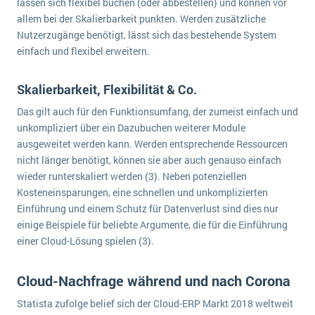
lassen sich flexibel buchen (oder abbestellen) und können vor
wichtigsten Punkte, die es zu beachten gilt
Logistik
allem bei der Skalierbarkeit punkten. Werden zusätzliche
Produktion
Nutzerzugänge benötigt, lässt sich das bestehende System
Service Level Agreements (SLA) und ERP: Was muss man wissen?
einfach und flexibel erweitern.
Immobilien
ERP-Software für Abfallentsorger
Services
Skalierbarkeit, Flexibilität & Co.
Textil und Mode
Digitale Arbeitsaufträge in Ihrem ERP- oder FSM-System: clever und effizient
Das gilt auch für den Funktionsumfang, der zumeist einfach und
Vermietung
unkompliziert über ein Dazubuchen weiterer Module
MEHR ÜBER ERP-SOFTWARE
Versorgung
ausgeweitet werden kann. Werden entsprechende Ressourcen
nicht länger benötigt, können sie aber auch genauso einfach
wieder runterskaliert werden (3). Neben potenziellen
ERP News
Kosteneinsparungen, eine schnellen und unkomplizierten
Einführung und einem Schutz für Datenverlust sind dies nur
einige Beispiele für beliebte Argumente, die für die Einführung
einer Cloud-Lösung spielen (3).
SAP übernimmt Reltio für eine bessere
Cloud-Nachfrage während und nach Corona
Datenintegration
Statista zufolge belief sich der Cloud-ERP Markt 2018 weltweit