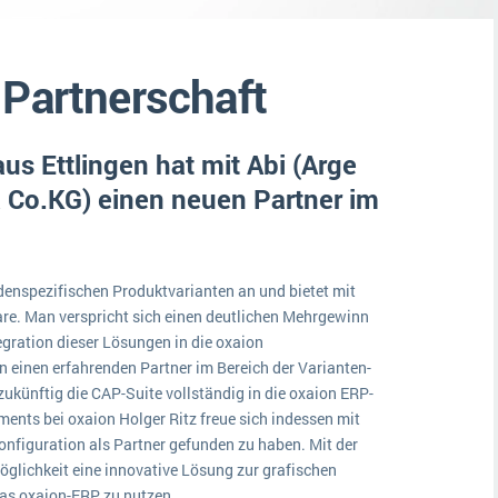
Medien
Funktionalitäten
Digitale Arbeitsaufträge in Ihrem ERP- oder FSM-System: clever und effizient
Lebensmittelindustrie
MEHR ÜBER ERP-SOFTWARE
 Partnerschaft
Kosten
Produktion
us Ettlingen hat mit Abi (Arge
Services
 Co.KG) einen neuen Partner im
Vermietung
denspezifischen Produktvarianten an und bietet mit
re. Man verspricht sich einen deutlichen Mehrgewinn
tegration dieser Lösungen in die oxaion
 einen erfahrenden Partner im Bereich der Varianten-
ukünftig die CAP-Suite vollständig in die oxaion ERP-
ents bei oxaion Holger Ritz freue sich indessen mit
onfiguration als Partner gefunden zu haben. Mit der
öglichkeit eine innovative Lösung zur grafischen
 das oxaion-ERP zu nutzen.