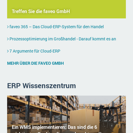
wichtigsten Punkte, die es zu beachten gilt
Logistik
Treffen Sie die faveo GmbH
Produktion
Service Level Agreements (SLA) und ERP: Was muss man wissen?
Immobilien
faveo 365 – Das Cloud-ERP-System für den Handel
ERP-Software für Abfallentsorger
Services
Prozessoptimierung im Großhandel - Darauf kommt es an
Textil und Mode
Digitale Arbeitsaufträge in Ihrem ERP- oder FSM-System: clever und effizient
7 Argumente für Cloud-ERP
Vermietung
MEHR ÜBER ERP-SOFTWARE
Versorgung
MEHR ÜBER DIE FAVEO GMBH
ERP News
ERP Wissenszentrum
SAP übernimmt Reltio für eine bessere
Datenintegration
Ein WMS implementieren: Das sind die 6