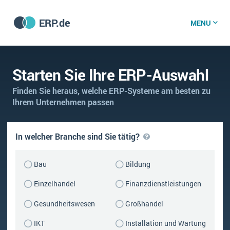
ERP.de
MENU
ERP software
Starten Sie Ihre ERP-Auswahl
Finden Sie heraus, welche ERP-Systeme am besten zu
Die 15 Schritte einer ERP‑Einführung
ERP vergleichen
Ihrem Unternehmen passen
Was ist ERP?
Hintergrund
ERP für jede Branche
In welcher Branche sind Sie tätig?
Vorbereitung
Bau
Bildung
ERP-Software nach Branche
ERP-Software nach Branchen
ERP Wissenszentrum
Plattform
Einzelhandel
Finanzdienstleistungen
Ämter
Betriebsgröße
Bau
Gesundheitswesen
Großhandel
Vorgestellt
Was ist ERP?
Funktionalitäten
Bildungseinrichtungen
IKT
Installation und Wartung
ERP-Experten
Kosten