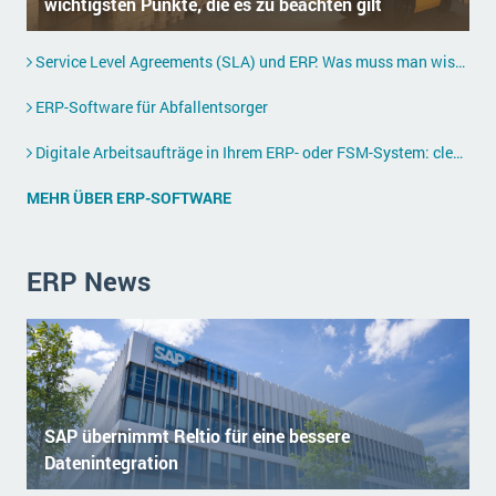
wichtigsten Punkte, die es zu beachten gilt
Die „SaaSpocalypse“: Was ist das und was bedeutet es für die Zukunft von Unternehmenssoftware?
Service Level Agreements (SLA) und ERP: Was muss man wissen?
SAP investiert mit zwei strategischen Übernahmen in Enterprise-KI
ERP-Software für Abfallentsorger
ERP-Trends in der Produktion
Digitale Arbeitsaufträge in Ihrem ERP- oder FSM-System: clever und effizient
NACHRICHTENARCHIV
MEHR ÜBER ERP-SOFTWARE
ERP News
SAP übernimmt Reltio für eine bessere
Datenintegration