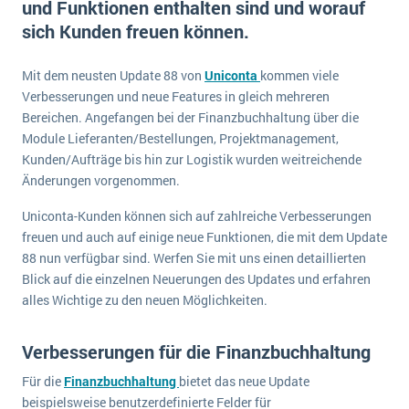
und Funktionen enthalten sind und worauf
E-commerce
Offene Stellen bei ERP-Lieferanten
sich Kunden freuen können.
Suche
Einzelhandel
Über uns
Vergleich
Finanzen
Mit dem neusten Update 88 von
Uniconta
kommen viele
DSGVO/GDPR
Auswahl
Verbesserungen und neue Features in gleich mehreren
Die 4 Komponenten eines CRM-Systems
Grosshandel
Einführung
Impressum
Bereichen. Angefangen bei der Finanzbuchhaltung über die
Handel
Module Lieferanten/Bestellungen, Projektmanagement,
Schulung
5 Funktionen einer ERP-Software für Konzerne
Kontakt
Handwerk
Kunden/Aufträge bis hin zur Logistik wurden weitreichende
Auswertung
Änderungen vorgenommen.
Was ist Data Mining? - Ein Leitfaden für Unternehmen
Health Care
Service und Wartung
IKT
Uniconta-Kunden können sich auf zahlreiche Verbesserungen
Mehr über ERP-Software
freuen und auch auf einige neue Funktionen, die mit dem Update
Installation
88 nun verfügbar sind. Werfen Sie mit uns einen detaillierten
Landwirtschaft
ERP Wissenszentrum
Blick auf die einzelnen Neuerungen des Updates und erfahren
alles Wichtige zu den neuen Möglichkeiten.
Maschinenbau
Medien
Verbesserungen für die Finanzbuchhaltung
NGO
Für die
Finanzbuchhaltung
bietet das neue Update
Lebensmittelindustrie
Ein WMS implementieren: Das sind die 6
beispielsweise benutzerdefinierte Felder für