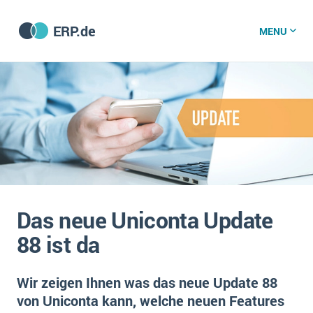
ERP.de
MENU
ERP software
Die 15 Schritte einer ERP‑Einführung
ERP vergleichen
Was ist ERP?
Hintergrund
ERP für jede Branche
Vorbereitung
Das neue Uniconta Update
ERP-Software nach Branche
ERP-Software nach Branchen
ERP Wissenszentrum
88 ist da
Plattform
Ämter
Betriebsgröße
Bau
Wir zeigen Ihnen was das neue Update 88
Vorgestellt
Was ist ERP?
Funktionalitäten
von Uniconta kann, welche neuen Features
Bildungseinrichtungen
ERP-Experten
Kosten