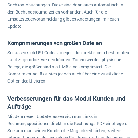
wichtigsten Punkte, die es zu beachten gilt
Logistik
Sachkontobuchungen. Diese sind dann auch automatisch in
den Buchungsjournalzeilen vorhanden. Auch für die
Produktion
Umsatzsteuervoranmeldung gibt es Änderungen im neuen
Service Level Agreements (SLA) und ERP: Was muss man wissen?
Immobilien
Update.
ERP-Software für Abfallentsorger
Services
Komprimierungen von großen Dateien
Textil und Mode
Digitale Arbeitsaufträge in Ihrem ERP- oder FSM-System: clever und effizient
So lassen sich USt-Codes anlegen, die direkt einem bestimmten
Vermietung
MEHR ÜBER ERP-SOFTWARE
Land zugeordnet werden können. Zudem werden physische
Versorgung
Belege, die größer sind als 1 MB sind komprimiert. Die
Komprimierung lässt sich jedoch auch über eine zusätzliche
ERP News
Option deaktivieren.
Verbesserungen für das Modul Kunden und
Aufträge
Mit dem neuen Update lassen sich nun Links in
SAP übernimmt Reltio für eine bessere
Rechnungspositionen direkt in die Rechnungs-PDF einpflegen.
Datenintegration
So kann man seinen Kunden die Möglichkeit bieten, weitere
Informationen zu den einzelnen Positionen auf der Rechnung zu