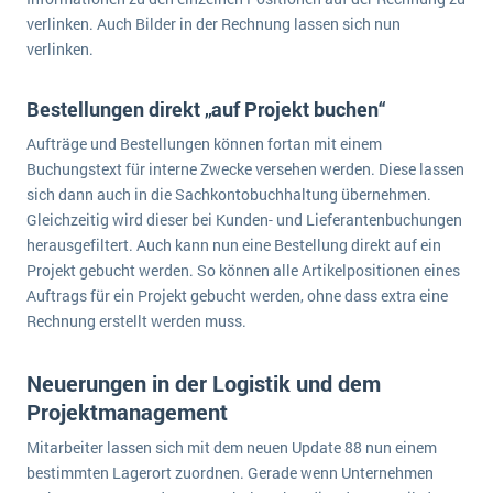
Die „SaaSpocalypse“: Was ist das und was bedeutet es für die Zukunft von Unternehmenssoftware?
verlinken. Auch Bilder in der Rechnung lassen sich nun
verlinken.
SAP investiert mit zwei strategischen Übernahmen in Enterprise-KI
Bestellungen direkt „auf Projekt buchen“
ERP-Trends in der Produktion
Aufträge und Bestellungen können fortan mit einem
NACHRICHTENARCHIV
Buchungstext für interne Zwecke versehen werden. Diese lassen
sich dann auch in die Sachkontobuchhaltung übernehmen.
Gleichzeitig wird dieser bei Kunden- und Lieferantenbuchungen
herausgefiltert. Auch kann nun eine Bestellung direkt auf ein
Projekt gebucht werden. So können alle Artikelpositionen eines
Auftrags für ein Projekt gebucht werden, ohne dass extra eine
Rechnung erstellt werden muss.
Neuerungen in der Logistik und dem
Projektmanagement
Mitarbeiter lassen sich mit dem neuen Update 88 nun einem
bestimmten Lagerort zuordnen. Gerade wenn Unternehmen