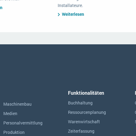
Installateure.
en
Weiterlesen
Funktionalitäten
Buchhaltung
Maschinenbau
Ressourcen­planung
Medien
Warenwirtschaft
Personalvermittlung
Zeiterfassung
Produktion