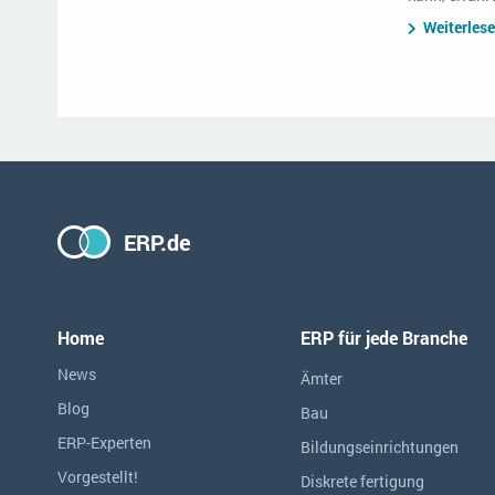
Weiterles
ERP.de
Home
ERP für jede Branche
News
Ämter
Blog
Bau
ERP-Experten
Bildungseinrichtungen
Vorgestellt!
Diskrete fertigung