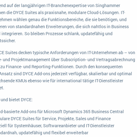
end auf der langjährigen IT-Branchenexpertise von Singhammer
Medien
Funktionalitäten
Digitale Arbeitsaufträge in Ihrem ERP- oder FSM-System: clever und effizient
hen die DYCE Suites als praxisnahe, modulare Cloud-Lösungen. IT-
Lebensmittelindustrie
ehmen wählen genau die Funktionsbereiche, die sie benötigen, und
MEHR ÜBER ERP-SOFTWARE
Kosten
ieren von standardnahen Erweiterungen, die sich nahtlos in Business
Produktion
l integrieren. So bleiben Prozesse schlank, updatefähig und
tssicher.
Services
CE Suites decken typische Anforderungen von IT-Unternehmen ab – von
Vermietung
e- und Projektmanagement über Subscription- und Vertragsabrechnung
n zu Finance- und Reporting-Funktionen. Durch den konsequenten
Ansatz sind DYCE Add-ons jederzeit verfügbar, skalierbar und optimal
chsende KMUs ebenso wie für international tätige IT-Dienstleister
et.
t und bietet DYCE:
d-basierte Add-ons für Microsoft Dynamics 365 Business Central
lare DYCE Suites für Service, Projekte, Sales und Finance
iell für Systemhäuser, Softwareanbieter und IT-Dienstleister
dardnah, updatefähig und flexibel erweiterbar