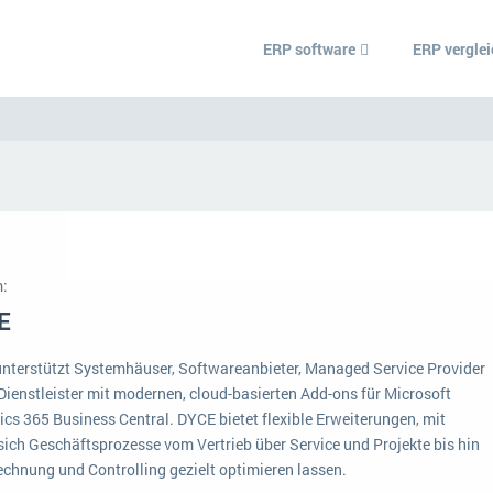
ERP software
ERP vergle
ERP Wissenszentrum
Was ist ERP?
Ämter
Bildungseinrichtunge
Hintergrund
Einzelhandel
:
Vorbereitung
r
are.
E
Grosshandel
 und
 Ihr
Ein WMS implementieren: Das sind die 6
ERP-Software nach B
che aus
wichtigsten Punkte, die es zu beachten gilt
nterstützt Systemhäuser, Softwareanbieter, Managed Service Provider
Handwerk
au diese
-Dienstleister mit modernen, cloud-basierten Add-ons für Microsoft
Plattform
IKT
euen
cs 365 Business Central. DYCE bietet flexible Erweiterungen, mit
Service Level Agreements (SLA) und ERP: Was muss man wissen?
sich Geschäftsprozesse vom Vertrieb über Service und Projekte bis hin
nützliche
Betriebsgröße
Landwirtschaft
echnung und Controlling gezielt optimieren lassen.
ERP-Software für Abfallentsorger