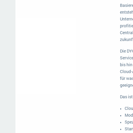
Basier
Mehr über ERP-Software
entste
Untern
profit
Centra
zukunf
Die DY
Servic
bis hi
Cloud-
für wa
geeign
Das is
Clou
Modu
Spez
Stan