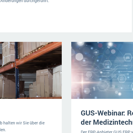
 Änderungen durchgeführt.
GUS-Webinar: Re
der Medizintec
 halten wir Sie über die
den.
Der ERP-Anbieter GUS ERP v