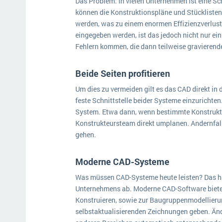
Das Problem: In vielen Unternehmen ist eine Sc
können die Konstruktionspläne und Stücklisten
werden, was zu einem enormen Effizienzverlust
eingegeben werden, ist das jedoch nicht nur ein
Fehlern kommen, die dann teilweise gravieren
Beide Seiten profitieren
Um dies zu vermeiden gilt es das CAD direkt in
feste Schnittstelle beider Systeme einzurichte
System. Etwa dann, wenn bestimmte Konstrukti
Konstrukteursteam direkt umplanen. Andernfalls
gehen.
Moderne CAD-Systeme
Was müssen CAD-Systeme heute leisten? Das hä
Unternehmens ab. Moderne CAD-Software bietet
Konstruieren, sowie zur Baugruppenmodellierung
selbstaktualisierenden Zeichnungen geben. Ände