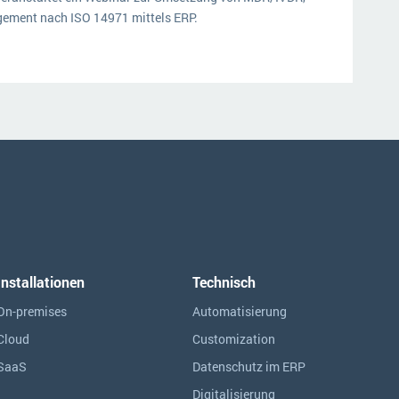
ement nach ISO 14971 mittels ERP.
Installationen
Technisch
On-premises
Automatisierung
Cloud
Customization
SaaS
Datenschutz im ERP
Digitalisierung