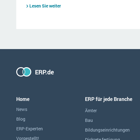
Lesen Sie weiter
ERP.de
Home
ERP für jede Branche
News
Ämter
Blog
Bau
ERP-Experten
Bildungseinrichtungen
Vorgestellt!
Diskrete fertigung