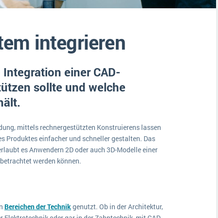
Medien
Funktionalitäten
Digitale Arbeitsaufträge in Ihrem ERP- oder FSM-System: clever und effizient
Lebensmittelindustrie
MEHR ÜBER ERP-SOFTWARE
em integrieren
Kosten
Produktion
Integration einer CAD-
Services
ützen sollte und welche
Vermietung
ält.
ung, mittels rechnergestützten Konstruierens lassen
es Produktes einfacher und schneller gestalten. Das
rlaubt es Anwendern 2D oder auch 3D-Modelle einer
n betrachtet werden können.
en
Bereichen der Technik
genutzt. Ob in der Architektur,
Elektrotechnik oder gar in der Zahntechnik, mit CAD-