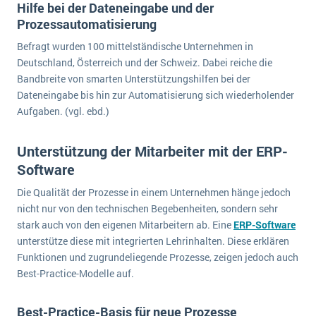
Hilfe bei der Dateneingabe und der
Die „SaaSpocalypse“: Was ist das und was bedeutet es für die Zukunft von Unternehmenssoftware?
Prozessautomatisierung
SAP investiert mit zwei strategischen Übernahmen in Enterprise-KI
Befragt wurden 100 mittelständische Unternehmen in
Deutschland, Österreich und der Schweiz. Dabei reiche die
ERP-Trends in der Produktion
Bandbreite von smarten Unterstützungshilfen bei der
Dateneingabe bis hin zur Automatisierung sich wiederholender
NACHRICHTENARCHIV
Aufgaben. (vgl. ebd.)
Unterstützung der Mitarbeiter mit der ERP-
Software
Die Qualität der Prozesse in einem Unternehmen hänge jedoch
nicht nur von den technischen Begebenheiten, sondern sehr
stark auch von den eigenen Mitarbeitern ab. Eine
ERP-Software
unterstütze diese mit integrierten Lehrinhalten. Diese erklären
Funktionen und zugrundeliegende Prozesse, zeigen jedoch auch
Best-Practice-Modelle auf.
Best-Practice-Basis für neue Prozesse