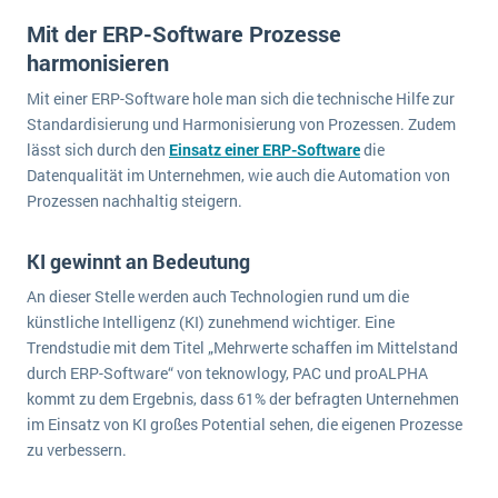
wichtigsten Punkte, die es zu beachten gilt
Logistik
Mit der ERP-Software Prozesse
Produktion
harmonisieren
Service Level Agreements (SLA) und ERP: Was muss man wissen?
Immobilien
Mit einer ERP-Software hole man sich die technische Hilfe zur
ERP-Software für Abfallentsorger
Services
Standardisierung und Harmonisierung von Prozessen. Zudem
lässt sich durch den
Einsatz einer ERP-Software
die
Textil und Mode
Digitale Arbeitsaufträge in Ihrem ERP- oder FSM-System: clever und effizient
Datenqualität im Unternehmen, wie auch die Automation von
Vermietung
Prozessen nachhaltig steigern.
MEHR ÜBER ERP-SOFTWARE
Versorgung
KI gewinnt an Bedeutung
ERP News
An dieser Stelle werden auch Technologien rund um die
künstliche Intelligenz (KI) zunehmend wichtiger. Eine
Trendstudie mit dem Titel „Mehrwerte schaffen im Mittelstand
durch ERP-Software“ von teknowlogy, PAC und proALPHA
kommt zu dem Ergebnis, dass 61% der befragten Unternehmen
im Einsatz von KI großes Potential sehen, die eigenen Prozesse
SAP übernimmt Reltio für eine bessere
zu verbessern.
Datenintegration