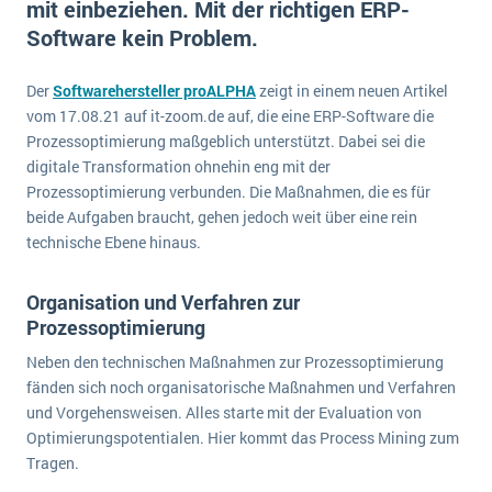
mit einbeziehen. Mit der richtigen ERP-
E-commerce
Offene Stellen bei ERP-Lieferanten
Software kein Problem.
Suche
Einzelhandel
Über uns
Vergleich
Finanzen
Der
Softwarehersteller proALPHA
zeigt in einem neuen Artikel
DSGVO/GDPR
Auswahl
vom 17.08.21 auf it-zoom.de auf, die eine ERP-Software die
Die 4 Komponenten eines CRM-Systems
Grosshandel
Einführung
Impressum
Prozessoptimierung maßgeblich unterstützt. Dabei sei die
Handel
digitale Transformation ohnehin eng mit der
Schulung
5 Funktionen einer ERP-Software für Konzerne
Kontakt
Handwerk
Prozessoptimierung verbunden. Die Maßnahmen, die es für
Auswertung
beide Aufgaben braucht, gehen jedoch weit über eine rein
Was ist Data Mining? - Ein Leitfaden für Unternehmen
Health Care
technische Ebene hinaus.
Service und Wartung
IKT
Mehr über ERP-Software
Installation
Organisation und Verfahren zur
Prozessoptimierung
Landwirtschaft
ERP Wissenszentrum
Neben den technischen Maßnahmen zur Prozessoptimierung
Maschinenbau
fänden sich noch organisatorische Maßnahmen und Verfahren
Medien
und Vorgehensweisen. Alles starte mit der Evaluation von
NGO
Optimierungspotentialen. Hier kommt das Process Mining zum
Tragen.
Lebensmittelindustrie
Ein WMS implementieren: Das sind die 6