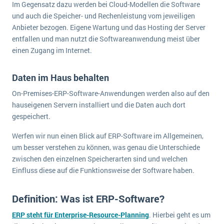
Im Gegensatz dazu werden bei Cloud-Modellen die Software
Die „SaaSpocalypse“: Was ist das und was bedeutet es für die Zukunft von Unternehmenssoftware?
und auch die Speicher- und Rechenleistung vom jeweiligen
Anbieter bezogen. Eigene Wartung und das Hosting der Server
SAP investiert mit zwei strategischen Übernahmen in Enterprise-KI
entfallen und man nutzt die Softwareanwendung meist über
ERP-Trends in der Produktion
einen Zugang im Internet.
NACHRICHTENARCHIV
Daten im Haus behalten
On-Premises-ERP-Software-Anwendungen werden also auf den
hauseigenen Servern installiert und die Daten auch dort
gespeichert.
Werfen wir nun einen Blick auf ERP-Software im Allgemeinen,
um besser verstehen zu können, was genau die Unterschiede
zwischen den einzelnen Speicherarten sind und welchen
Einfluss diese auf die Funktionsweise der Software haben.
Definition: Was ist ERP-Software?
ERP steht für Enterprise-Resource-Planning
. Hierbei geht es um