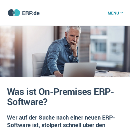
ERP.de
MENU
ERP software
Die 15 Schritte einer ERP‑Einführung
ERP vergleichen
Was ist ERP?
Hintergrund
ERP für jede Branche
Vorbereitung
Was ist On-Premises ERP-
ERP-Software nach Branche
ERP-Software nach Branchen
ERP Wissenszentrum
Software?
Plattform
Ämter
Betriebsgröße
Bau
Wer auf der Suche nach einer neuen ERP-
Vorgestellt
Was ist ERP?
Funktionalitäten
Software ist, stolpert schnell über den
Bildungseinrichtungen
ERP-Experten
Kosten