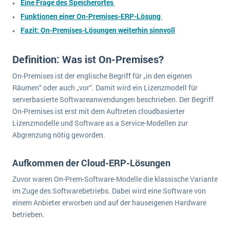
Eine Frage des Speicherortes
wichtigsten Punkte, die es zu beachten gilt
Logistik
Funktionen einer On-Premises-ERP-Lösung
Produktion
Fazit: On-Premises-Lösungen weiterhin sinnvoll
Service Level Agreements (SLA) und ERP: Was muss man wissen?
Immobilien
ERP-Software für Abfallentsorger
Services
Definition: Was ist On-Premises?
Textil und Mode
Digitale Arbeitsaufträge in Ihrem ERP- oder FSM-System: clever und effizient
On-Premises ist der englische Begriff für „in den eigenen
Räumen“ oder auch „vor“. Damit wird ein Lizenzmodell für
Vermietung
MEHR ÜBER ERP-SOFTWARE
serverbasierte Softwareanwendungen beschrieben. Der Begriff
Versorgung
On-Premises ist erst mit dem Auftreten cloudbasierter
Lizenzmodelle und Software as a Service-Modellen zur
ERP News
Abgrenzung nötig geworden.
Aufkommen der Cloud-ERP-Lösungen
Zuvor waren On-Prem-Software-Modelle die klassische Variante
im Zuge des Softwarebetriebs. Dabei wird eine Software von
SAP übernimmt Reltio für eine bessere
einem Anbieter erworben und auf der hauseigenen Hardware
Datenintegration
betrieben.