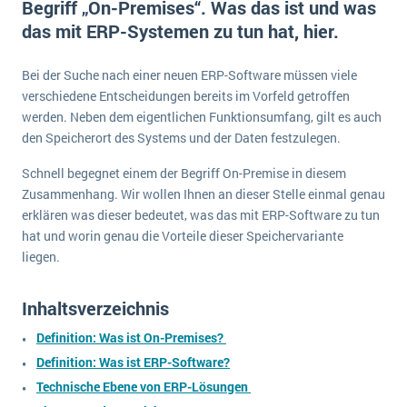
Begriff „On-Premises“. Was das ist und was
E-commerce
Offene Stellen bei ERP-Lieferanten
das mit ERP-Systemen zu tun hat, hier.
Suche
Einzelhandel
Über uns
Vergleich
Finanzen
Bei der Suche nach einer neuen ERP-Software müssen viele
DSGVO/GDPR
Auswahl
verschiedene Entscheidungen bereits im Vorfeld getroffen
Die 4 Komponenten eines CRM-Systems
Grosshandel
Einführung
Impressum
werden. Neben dem eigentlichen Funktionsumfang, gilt es auch
Handel
den Speicherort des Systems und der Daten festzulegen.
Schulung
5 Funktionen einer ERP-Software für Konzerne
Kontakt
Handwerk
Schnell begegnet einem der Begriff On-Premise in diesem
Auswertung
Was ist Data Mining? - Ein Leitfaden für Unternehmen
Health Care
Zusammenhang. Wir wollen Ihnen an dieser Stelle einmal genau
Service und Wartung
IKT
erklären was dieser bedeutet, was das mit ERP-Software zu tun
Mehr über ERP-Software
hat und worin genau die Vorteile dieser Speichervariante
Installation
liegen.
Landwirtschaft
ERP Wissenszentrum
Maschinenbau
Inhaltsverzeichnis
Medien
Definition: Was ist On-Premises?
NGO
Definition: Was ist ERP-Software?
Technische Ebene von ERP-Lösungen
Lebensmittelindustrie
Ein WMS implementieren: Das sind die 6