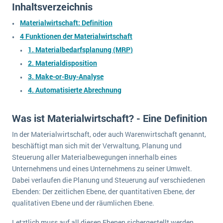
Inhaltsverzeichnis
wichtigsten Punkte, die es zu beachten gilt
Logistik
Produktion
Materialwirtschaft: Definition
Service Level Agreements (SLA) und ERP: Was muss man wissen?
4 Funktionen der Materialwirtschaft
Immobilien
1. Materialbedarfsplanung (MRP)
ERP-Software für Abfallentsorger
Services
2. Materialdisposition
Textil und Mode
Digitale Arbeitsaufträge in Ihrem ERP- oder FSM-System: clever und effizient
3. Make-or-Buy-Analyse
Vermietung
4. Automatisierte Abrechnung
MEHR ÜBER ERP-SOFTWARE
Versorgung
Was ist Materialwirtschaft? - Eine Definition
ERP News
In der Materialwirtschaft, oder auch Warenwirtschaft genannt,
beschäftigt man sich mit der Verwaltung, Planung und
Steuerung aller Materialbewegungen innerhalb eines
Unternehmens und eines Unternehmens zu seiner Umwelt.
Dabei verlaufen die Planung und Steuerung auf verschiedenen
Ebenden: Der zeitlichen Ebene, der quantitativen Ebene, der
SAP übernimmt Reltio für eine bessere
qualitativen Ebene und der räumlichen Ebene.
Datenintegration
Letztlich muss auf all diesen Ebenen sichergestellt werden,