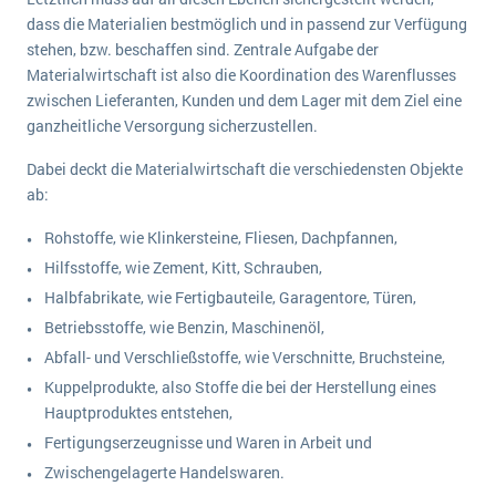
Die „SaaSpocalypse“: Was ist das und was bedeutet es für die Zukunft von Unternehmenssoftware?
dass die Materialien bestmöglich und in passend zur Verfügung
stehen, bzw. beschaffen sind. Zentrale Aufgabe der
SAP investiert mit zwei strategischen Übernahmen in Enterprise-KI
Materialwirtschaft ist also die Koordination des Warenflusses
zwischen Lieferanten, Kunden und dem Lager mit dem Ziel eine
ERP-Trends in der Produktion
ganzheitliche Versorgung sicherzustellen.
NACHRICHTENARCHIV
Dabei deckt die Materialwirtschaft die verschiedensten Objekte
ab:
Rohstoffe, wie Klinkersteine, Fliesen, Dachpfannen,
Hilfsstoffe, wie Zement, Kitt, Schrauben,
Halbfabrikate, wie Fertigbauteile, Garagentore, Türen,
Betriebsstoffe, wie Benzin, Maschinenöl,
Abfall- und Verschließstoffe, wie Verschnitte, Bruchsteine,
Kuppelprodukte, also Stoffe die bei der Herstellung eines
Hauptproduktes entstehen,
Fertigungserzeugnisse und Waren in Arbeit und
Zwischengelagerte Handelswaren.