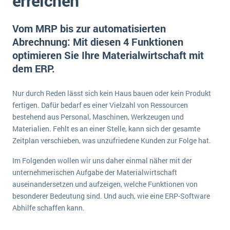
erreichen
E-commerce
Offene Stellen bei ERP-Lieferanten
Suche
Einzelhandel
Vom MRP bis zur automatisierten
Über uns
Vergleich
Finanzen
Abrechnung: Mit diesen 4 Funktionen
DSGVO/GDPR
Auswahl
optimieren Sie Ihre Materialwirtschaft mit
Die 4 Komponenten eines CRM-Systems
Grosshandel
Einführung
Impressum
dem ERP.
Handel
Schulung
5 Funktionen einer ERP-Software für Konzerne
Kontakt
Handwerk
Nur durch Reden lässt sich kein Haus bauen oder kein Produkt
Auswertung
Was ist Data Mining? - Ein Leitfaden für Unternehmen
Health Care
fertigen. Dafür bedarf es einer Vielzahl von Ressourcen
Service und Wartung
bestehend aus Personal, Maschinen, Werkzeugen und
IKT
Mehr über ERP-Software
Materialien. Fehlt es an einer Stelle, kann sich der gesamte
Installation
Zeitplan verschieben, was unzufriedene Kunden zur Folge hat.
Landwirtschaft
ERP Wissenszentrum
Im Folgenden wollen wir uns daher einmal näher mit der
Maschinenbau
unternehmerischen Aufgabe der Materialwirtschaft
auseinandersetzen und aufzeigen, welche Funktionen von
Medien
besonderer Bedeutung sind. Und auch, wie eine ERP-Software
NGO
Abhilfe schaffen kann.
Lebensmittelindustrie
Ein WMS implementieren: Das sind die 6