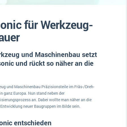
Medien
Funktionalitäten
Digitale Arbeitsaufträge in Ihrem ERP- oder FSM-System: clever und effizient
Lebensmittelindustrie
MEHR ÜBER ERP-SOFTWARE
onic für Werkzeug-
Kosten
Produktion
auer
Services
kzeug und Maschinenbau setzt
Vermietung
onic und rückt so näher an die
zeug und Maschinenbau Präzisionsteile im Fräs-/Dreh-
 in ganz Europa. Nun stand neben der
isierungsprozess an. Dabei wollte man näher an die
Entwicklung neuer Baugruppen im Bilde sein.
onic entschieden