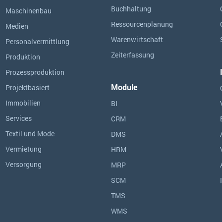
Buchhaltung
Maschinenbau
Ressourcen­planung
Medien
Warenwirtschaft
Personalvermittlung
Zeiterfassung
Produktion
Prozessproduktion
Module
Projektbasiert
Immobilien
BI
Services
CRM
Textil und Mode
DMS
Vermietung
HRM
Versorgung
MRP
SCM
TMS
WMS