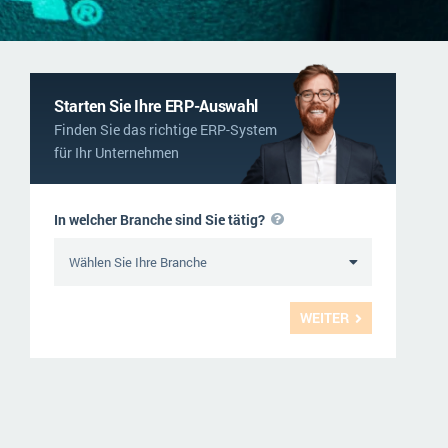
NGO
Service und Wartung
ERP-Trends in der Produktion
Logistik
NACHRICHTENARCHIV
Immobilien
Starten Sie Ihre ERP-Auswahl
Finden Sie das richtige ERP-System
Textil und Mode
für Ihr Unternehmen
Versorgung
In welcher Branche sind Sie tätig?
WEITER