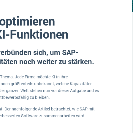
Medien
Funktionalitäten
Digitale Arbeitsaufträge in Ihrem ERP- oder FSM-System: clever und effizient
optimieren
Lebensmittelindustrie
MEHR ÜBER ERP-SOFTWARE
Kosten
I-Funktionen
Produktion
Services
en verbünden sich, um SAP-
Vermietung
täten noch weiter zu stärken.
s Thema. Jede Firma möchte KI in ihre
t noch größtenteils unbekannt, welche Kapazitäten
der ganzen Welt stehen nun vor dieser Aufgabe und es
wettbewerbsfähig zu bleiben.
. Der nachfolgende Artikel betrachtet, wie SAP, mit
verbesserten Software zusammenarbeiten wird.