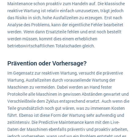
Maintenance schon proaktiv zum Handeln auf. Die klassische
wichtigsten Punkte, die es zu beachten gilt
Logistik
reaktive Wartung ist relativ einfach umzusetzen, trägt jedoch
Produktion
das Risiko in sich, hohe Ausfallzeiten zu erzeugen. Erst nach
Service Level Agreements (SLA) und ERP: Was muss man wissen?
Immobilien
Analyse des Problems, kann der eigentliche Fehler bearbeitet
werden. Wenn dann Ersatzteile fehlen und erst noch bestellt
ERP-Software für Abfallentsorger
Services
werden müssen, kommt dies einem erheblichen
Textil und Mode
Digitale Arbeitsaufträge in Ihrem ERP- oder FSM-System: clever und effizient
betriebswirtschaftlichen Totalschaden gleich.
Vermietung
MEHR ÜBER ERP-SOFTWARE
Prävention oder Vorhersage?
Versorgung
Im Gegensatz zur reaktiven Wartung, versucht die präventive
ERP News
Wartung, Ausfallzeiten durch vorauseilende Wartung der
Maschinen zu vermeiden. Dabei werden an Hand fester
Protokolle alle Maschinen in gewissen Abständen gewartet und
Verschleißteile dem Zyklus entsprechend ersetzt. Auch wenn die
Teile grundsätzlich noch gut wären, was zu immensen Kosten
führt. Ebenso ist diese Form der Wartung sehr aufwendig und
SAP übernimmt Reltio für eine bessere
zeitintensiv. Die Predictive Maintenance kann mit den Live-
Datenintegration
Daten der Maschinen ebenfalls präventiv und proaktiv arbeiten,
jedoch vorhersehen, wann und wo ein Problem entsteht und es