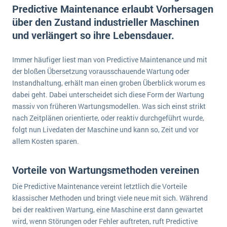
E-commerce
Predictive Maintenance erlaubt Vorhersagen
Offene Stellen bei ERP-Lieferanten
Suche
über den Zustand industrieller Maschinen
Einzelhandel
Über uns
Vergleich
und verlängert so ihre Lebensdauer.
Finanzen
DSGVO/GDPR
Auswahl
Die 4 Komponenten eines CRM-Systems
Grosshandel
Immer häufiger liest man von Predictive Maintenance und mit
Einführung
Impressum
Handel
der bloßen Übersetzung vorausschauende Wartung oder
Schulung
5 Funktionen einer ERP-Software für Konzerne
Kontakt
Instandhaltung, erhält man einen groben Überblick worum es
Handwerk
dabei geht. Dabei unterscheidet sich diese Form der Wartung
Auswertung
Was ist Data Mining? - Ein Leitfaden für Unternehmen
Health Care
massiv von früheren Wartungsmodellen. Was sich einst strikt
Service und Wartung
nach Zeitplänen orientierte, oder reaktiv durchgeführt wurde,
IKT
Mehr über ERP-Software
folgt nun Livedaten der Maschine und kann so, Zeit und vor
Installation
allem Kosten sparen.
Landwirtschaft
ERP Wissenszentrum
Vorteile von Wartungsmethoden vereinen
Maschinenbau
Medien
Die Predictive Maintenance vereint letztlich die Vorteile
klassischer Methoden und bringt viele neue mit sich. Während
NGO
bei der reaktiven Wartung, eine Maschine erst dann gewartet
Lebensmittelindustrie
Ein WMS implementieren: Das sind die 6
wird, wenn Störungen oder Fehler auftreten, ruft Predictive