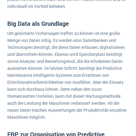
Die „SaaSpocalypse“: Was ist das und was bedeutet es für die Zukunft von Unternehmenssoftware?
individuell im Vorfeld beheben.
SAP investiert mit zwei strategischen Übernahmen in Enterprise-KI
Big Data als Grundlage
ERP-Trends in der Produktion
Um gesicherte Vorhersagen treffen zu können ist eine große
Menge von Daten nötig. Es werden also Datenbanken und
NACHRICHTENARCHIV
Technologien benötigt, die diese Daten erfassen, digitalisieren
und übermitteln können. Ebenso wird Speicherplatz benötigt
sowie Analyse- und Bewertungstool, die die erhobenen Daten
auswerten können. Im letzten Schritt, benötigt die Predictive
Maintenance intelligente Systeme zum Errechnen von
Eintrittswahrscheinlichkeiten von Ausfällen. Aber der Einsatz
kann sich durchaus lohnen. Denn neben den zuvor
thematisierten Vorteilen, kann mit dieser Wartungsmethode
auch die Leistung der Maschinen verbessert werden. All die
neuen Daten machen Auswertungen der Produktivität einzelner
Maschinen möglich.
ERP zur Organisation von Predictive