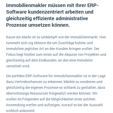
E-commerce
Immobilienmakler müssen mit Ihrer ERP-
Offene Stellen bei ERP-Lieferanten
Suche
Software kundenzentriert arbeiten und
Einzelhandel
Über uns
Vergleich
gleichzeitig effiziente administrative
Finanzen
DSGVO/GDPR
Prozesse umsetzen können.
Auswahl
Die 4 Komponenten eines CRM-Systems
Grosshandel
Einführung
Impressum
Handel
Kaum ein Markt ist so umkämpft wie der Immobilienmarkt. Hier
Schulung
5 Funktionen einer ERP-Software für Konzerne
Kontakt
tummeln sich zig Akteure die um Zuschläge buhlen und
Handwerk
Auswertung
Immobilien jeglicher Art an den Kunden bringen wollen. Der
Was ist Data Mining? - Ein Leitfaden für Unternehmen
Health Care
Fokus liegt hierbei zum einen auf die Akquise von Projekten und
Service und Wartung
IKT
gleichzeitig auf dem Endkunden, an den eine Immobilie
Mehr über ERP-Software
vermittelt wird.
Installation
Landwirtschaft
Die perfekte ERP-Software für Immobilienmakler ist in der Lage
ERP Wissenszentrum
dazu Vertriebschancen zu erkennen, Märkte zu sondieren und
Maschinenbau
gleichzeitig die eigenen Prozesse so schlank zu gestalten, dass
Medien
überschüssige Ressourcen freigesetzt werden können. Wir
wollen im Folgenden auf die Möglichkeiten einer solchen
NGO
Anwendung werfen und aufzeigen, worauf es bei der Auswahl
Lebensmittelindustrie
Ein WMS implementieren: Das sind die 6
wirklich ankommt.