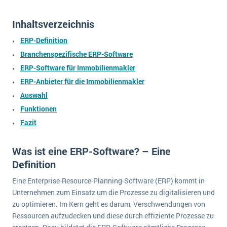
wichtigsten Punkte, die es zu beachten gilt
Logistik
Inhaltsverzeichnis
Produktion
Service Level Agreements (SLA) und ERP: Was muss man wissen?
Immobilien
ERP-Definition
ERP-Software für Abfallentsorger
Branchenspezifische ERP-Software
Services
ERP-Software für Immobilienmakler
Textil und Mode
Digitale Arbeitsaufträge in Ihrem ERP- oder FSM-System: clever und effizient
ERP-Anbieter für die Immobilienmakler
Vermietung
Auswahl
MEHR ÜBER ERP-SOFTWARE
Versorgung
Funktionen
Fazit
ERP News
Was ist eine ERP-Software? – Eine
Definition
Eine Enterprise-Resource-Planning-Software (ERP) kommt in
Unternehmen zum Einsatz um die Prozesse zu digitalisieren und
SAP übernimmt Reltio für eine bessere
zu optimieren. Im Kern geht es darum, Verschwendungen von
Datenintegration
Ressourcen aufzudecken und diese durch effiziente Prozesse zu