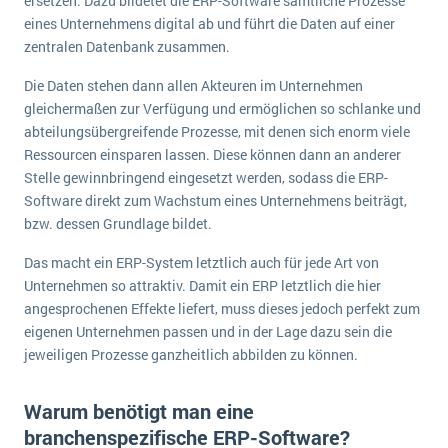
ersetzen. Dazu bildetet die ERP-Software sämtliche Prozesse
Die „SaaSpocalypse“: Was ist das und was bedeutet es für die Zukunft von Unternehmenssoftware?
eines Unternehmens digital ab und führt die Daten auf einer
zentralen Datenbank zusammen.
SAP investiert mit zwei strategischen Übernahmen in Enterprise-KI
Die Daten stehen dann allen Akteuren im Unternehmen
ERP-Trends in der Produktion
gleichermaßen zur Verfügung und ermöglichen so schlanke und
abteilungsübergreifende Prozesse, mit denen sich enorm viele
NACHRICHTENARCHIV
Ressourcen einsparen lassen. Diese können dann an anderer
Stelle gewinnbringend eingesetzt werden, sodass die ERP-
Software direkt zum Wachstum eines Unternehmens beiträgt,
bzw. dessen Grundlage bildet.
Das macht ein ERP-System letztlich auch für jede Art von
Unternehmen so attraktiv. Damit ein ERP letztlich die hier
angesprochenen Effekte liefert, muss dieses jedoch perfekt zum
eigenen Unternehmen passen und in der Lage dazu sein die
jeweiligen Prozesse ganzheitlich abbilden zu können.
Warum benötigt man eine
branchenspezifische ERP-Software?