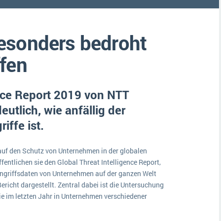
Medien
Funktionalitäten
Digitale Arbeitsaufträge in Ihrem ERP- oder FSM-System: clever und effizient
Lebensmittelindustrie
MEHR ÜBER ERP-SOFTWARE
esonders bedroht
Kosten
Produktion
fen
Services
ence Report 2019 von NTT
Vermietung
utlich, wie anfällig der
iffe ist.
t auf den Schutz von Unternehmen in der globalen
ffentlichen sie den Global Threat Intelligence Report,
Angriffsdaten von Unternehmen auf der ganzen Welt
richt dargestellt. Zentral dabei ist die Untersuchung
ie im letzten Jahr in Unternehmen verschiedener