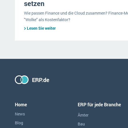
setzen
Wie passen Finance und die Cloud zusammen? Finance-Mod
"Wolke" als Kostenfaktor?
Lesen Sie weiter
ERP.de
Home
ERP für jede Branche
News
Ämter
Blog
Bau