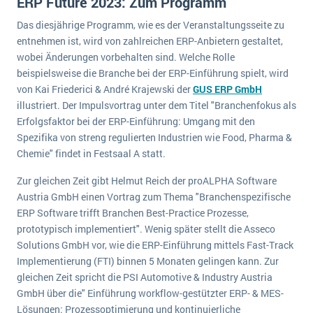
ERP Future 2023: Zum Programm
Die „SaaSpocalypse“: Was ist das und was bedeutet es für die Zukunft von Unternehmenssoftware?
Das diesjährige Programm, wie es der Veranstaltungsseite zu
SAP investiert mit zwei strategischen Übernahmen in Enterprise-KI
entnehmen ist, wird von zahlreichen ERP-Anbietern gestaltet,
wobei Änderungen vorbehalten sind. Welche Rolle
ERP-Trends in der Produktion
beispielsweise die Branche bei der ERP-Einführung spielt, wird
von Kai Friederici & André Krajewski der
GUS ERP GmbH
NACHRICHTENARCHIV
illustriert. Der Impulsvortrag unter dem Titel "Branchenfokus als
Erfolgsfaktor bei der ERP-Einführung: Umgang mit den
Spezifika von streng regulierten Industrien wie Food, Pharma &
Chemie" findet in Festsaal A statt.
Zur gleichen Zeit gibt Helmut Reich der proALPHA Software
Austria GmbH einen Vortrag zum Thema "Branchenspezifische
ERP Software trifft Branchen Best-Practice Prozesse,
prototypisch implementiert". Wenig später stellt die Asseco
Solutions GmbH vor, wie die ERP-Einführung mittels Fast-Track
Implementierung (FTI) binnen 5 Monaten gelingen kann. Zur
gleichen Zeit spricht die PSI Automotive & Industry Austria
GmbH über die" Einführung workflow-gestützter ERP- & MES-
Lösungen: Prozessoptimierung und kontinuierliche