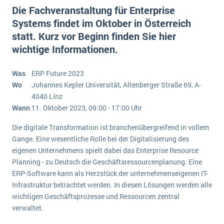
E-commerce
Die Fachveranstaltung für Enterprise
Offene Stellen bei ERP-Lieferanten
Suche
Systems findet im Oktober in Österreich
Einzelhandel
Über uns
Vergleich
statt. Kurz vor Beginn finden Sie hier
Finanzen
DSGVO/GDPR
wichtige Informationen.
Auswahl
Die 4 Komponenten eines CRM-Systems
Grosshandel
Einführung
Impressum
Handel
Was
ERP Future 2023
Schulung
5 Funktionen einer ERP-Software für Konzerne
Kontakt
Wo
Johannes Kepler Universität, Altenberger Straße 69, A-
Handwerk
Auswertung
4040 Linz
Was ist Data Mining? - Ein Leitfaden für Unternehmen
Health Care
Wann
11. Oktober 2023, 09:00 - 17:00 Uhr
Service und Wartung
IKT
Mehr über ERP-Software
Die digitale Transformation ist branchenübergreifend in vollem
Installation
Gange. Eine wesentliche Rolle bei der Digitalisierung des
Landwirtschaft
eigenen Unternehmens spielt dabei das Enterprise Resource
ERP Wissenszentrum
Planning - zu Deutsch die Geschäftsressourcenplanung. Eine
Maschinenbau
ERP-Software kann als Herzstück der unternehmenseigenen IT-
Medien
Infrastruktur betrachtet werden. In diesen Lösungen werden alle
wichtigen Geschäftsprozesse und Ressourcen zentral
NGO
verwaltet.
Lebensmittelindustrie
Ein WMS implementieren: Das sind die 6