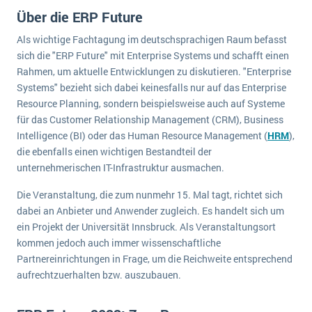
wichtigsten Punkte, die es zu beachten gilt
Logistik
Über die ERP Future
Produktion
Als wichtige Fachtagung im deutschsprachigen Raum befasst
Service Level Agreements (SLA) und ERP: Was muss man wissen?
Immobilien
sich die "ERP Future" mit Enterprise Systems und schafft einen
Rahmen, um aktuelle Entwicklungen zu diskutieren. "Enterprise
ERP-Software für Abfallentsorger
Services
Systems" bezieht sich dabei keinesfalls nur auf das Enterprise
Textil und Mode
Digitale Arbeitsaufträge in Ihrem ERP- oder FSM-System: clever und effizient
Resource Planning, sondern beispielsweise auch auf Systeme
für das Customer Relationship Management (CRM), Business
Vermietung
MEHR ÜBER ERP-SOFTWARE
Intelligence (BI) oder das Human Resource Management (
HRM
),
Versorgung
die ebenfalls einen wichtigen Bestandteil der
unternehmerischen IT-Infrastruktur ausmachen.
ERP News
Die Veranstaltung, die zum nunmehr 15. Mal tagt, richtet sich
dabei an Anbieter und Anwender zugleich. Es handelt sich um
ein Projekt der Universität Innsbruck. Als Veranstaltungsort
kommen jedoch auch immer wissenschaftliche
Partnereinrichtungen in Frage, um die Reichweite entsprechend
SAP übernimmt Reltio für eine bessere
aufrechtzuerhalten bzw. auszubauen.
Datenintegration