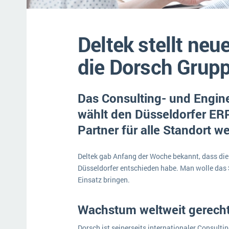
Mehr über ERP-Software
Deltek stellt neu
die Dorsch Grup
Das Consulting- und Engi
wählt den Düsseldorfer ERP
Partner für alle Standort we
Deltek gab Anfang der Woche bekannt, dass die
Düsseldorfer entschieden habe. Man wolle das 
Einsatz bringen.
Wachstum weltweit gerech
Dorsch ist seinerseits internationaler Consulti