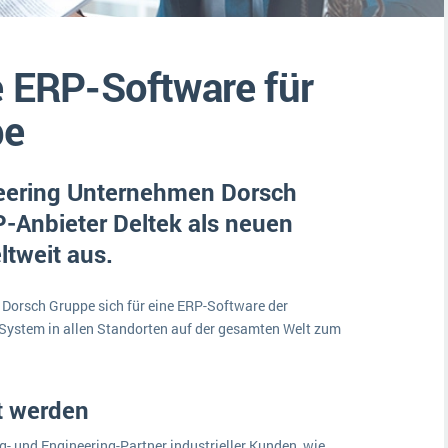
Medien
Funktionalitäten
Digitale Arbeitsaufträge in Ihrem ERP- oder FSM-System: clever und effizient
Lebensmittelindustrie
MEHR ÜBER ERP-SOFTWARE
e ERP-Software für
Kosten
Produktion
pe
Services
neering Unternehmen Dorsch
Vermietung
-Anbieter Deltek als neuen
ltweit aus.
 Dorsch Gruppe sich für eine ERP-Software der
System in allen Standorten auf der gesamten Welt zum
t werden
ng- und Engineering-Partner industrieller Kunden, wie