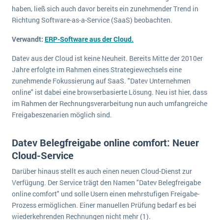
wichtigsten Punkte, die es zu beachten gilt
Logistik
haben, ließ sich auch davor bereits ein zunehmender Trend in
Richtung Software-as-a-Service (SaaS) beobachten.
Produktion
Service Level Agreements (SLA) und ERP: Was muss man wissen?
Immobilien
Verwandt:
ERP-Software aus der Cloud.
ERP-Software für Abfallentsorger
Services
Datev aus der Cloud ist keine Neuheit. Bereits Mitte der 2010er
Textil und Mode
Jahre erfolgte im Rahmen eines Strategiewechsels eine
Digitale Arbeitsaufträge in Ihrem ERP- oder FSM-System: clever und effizient
zunehmende Fokussierung auf SaaS. "Datev Unternehmen
Vermietung
online" ist dabei eine browserbasierte Lösung. Neu ist hier, dass
MEHR ÜBER ERP-SOFTWARE
Versorgung
im Rahmen der Rechnungsverarbeitung nun auch umfangreiche
Freigabeszenarien möglich sind.
ERP News
Datev Belegfreigabe online comfort: Neuer
Cloud-Service
Darüber hinaus stellt es auch einen neuen Cloud-Dienst zur
Verfügung. Der Service trägt den Namen "Datev Belegfreigabe
SAP übernimmt Reltio für eine bessere
online comfort" und solle Usern einen mehrstufigen Freigabe-
Datenintegration
Prozess ermöglichen. Einer manuellen Prüfung bedarf es bei
wiederkehrenden Rechnungen nicht mehr (1).