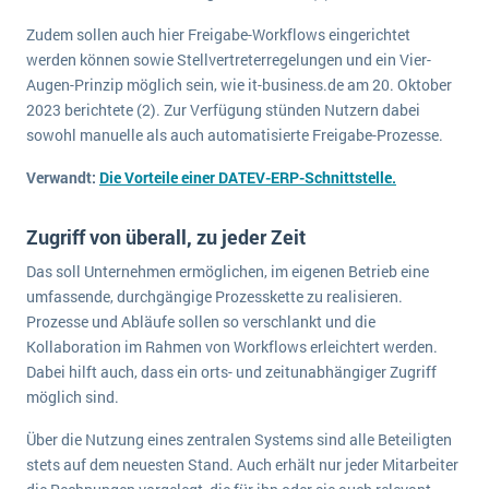
Die „SaaSpocalypse“: Was ist das und was bedeutet es für die Zukunft von Unternehmenssoftware?
Zudem sollen auch hier Freigabe-Workflows eingerichtet
werden können sowie Stellvertreterregelungen und ein Vier-
SAP investiert mit zwei strategischen Übernahmen in Enterprise-KI
Augen-Prinzip möglich sein, wie it-business.de am 20. Oktober
ERP-Trends in der Produktion
2023 berichtete (2). Zur Verfügung stünden Nutzern dabei
sowohl manuelle als auch automatisierte Freigabe-Prozesse.
NACHRICHTENARCHIV
Verwandt:
Die Vorteile einer DATEV-ERP-Schnittstelle.
Zugriff von überall, zu jeder Zeit
Das soll Unternehmen ermöglichen, im eigenen Betrieb eine
umfassende, durchgängige Prozesskette zu realisieren.
Prozesse und Abläufe sollen so verschlankt und die
Kollaboration im Rahmen von Workflows erleichtert werden.
Dabei hilft auch, dass ein orts- und zeitunabhängiger Zugriff
möglich sind.
Über die Nutzung eines zentralen Systems sind alle Beteiligten
stets auf dem neuesten Stand. Auch erhält nur jeder Mitarbeiter