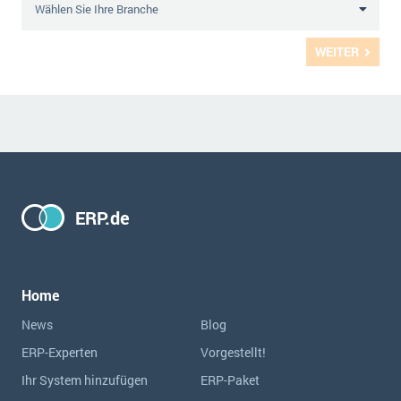
WEITER
ERP.de
Home
News
Blog
ERP-Experten
Vorgestellt!
Ihr System hinzufügen
ERP-Paket