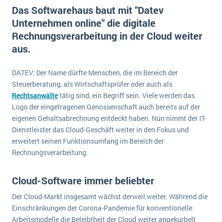
E-commerce
Das Softwarehaus baut mit "Datev
Offene Stellen bei ERP-Lieferanten
Suche
Unternehmen online" die digitale
Einzelhandel
Über uns
Vergleich
Rechnungsverarbeitung in der Cloud weiter
Finanzen
DSGVO/GDPR
aus.
Auswahl
Die 4 Komponenten eines CRM-Systems
Grosshandel
Einführung
Impressum
Handel
DATEV: Der Name dürfte Menschen, die im Bereich der
Schulung
5 Funktionen einer ERP-Software für Konzerne
Kontakt
Steuerberatung, als Wirtschaftsprüfer oder auch als
Handwerk
Auswertung
Rechtsanwälte
tätig sind, ein Begriff sein. Viele werden das
Was ist Data Mining? - Ein Leitfaden für Unternehmen
Health Care
Logo der eingetragenen Genossenschaft auch bereits auf der
Service und Wartung
IKT
eigenen Gehaltsabrechnung entdeckt haben. Nun nimmt der IT-
Mehr über ERP-Software
Dienstleister das Cloud-Geschäft weiter in den Fokus und
Installation
erweitert seinen Funktionsumfang im Bereich der
Landwirtschaft
ERP Wissenszentrum
Rechnungsverarbeitung.
Maschinenbau
Cloud-Software immer beliebter
Medien
NGO
Der Cloud-Markt insgesamt wächst derweil weiter. Während die
Einschränkungen der Corona-Pandemie für konventionelle
Lebensmittelindustrie
Ein WMS implementieren: Das sind die 6
Arbeitsmodelle die Beleibtheit der Cloud weiter angekurbelt