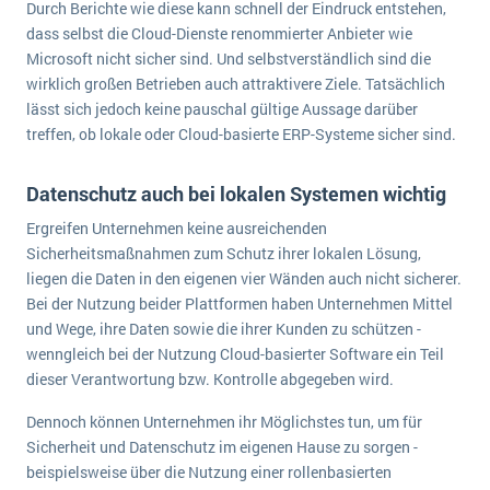
Durch Berichte wie diese kann schnell der Eindruck entstehen,
wichtigsten Punkte, die es zu beachten gilt
Logistik
dass selbst die Cloud-Dienste renommierter Anbieter wie
Produktion
Microsoft nicht sicher sind. Und selbstverständlich sind die
Service Level Agreements (SLA) und ERP: Was muss man wissen?
Immobilien
wirklich großen Betrieben auch attraktivere Ziele. Tatsächlich
lässt sich jedoch keine pauschal gültige Aussage darüber
ERP-Software für Abfallentsorger
Services
treffen, ob lokale oder Cloud-basierte ERP-Systeme sicher sind.
Textil und Mode
Digitale Arbeitsaufträge in Ihrem ERP- oder FSM-System: clever und effizient
Vermietung
Datenschutz auch bei lokalen Systemen wichtig
MEHR ÜBER ERP-SOFTWARE
Versorgung
Ergreifen Unternehmen keine ausreichenden
Sicherheitsmaßnahmen zum Schutz ihrer lokalen Lösung,
liegen die Daten in den eigenen vier Wänden auch nicht sicherer.
ERP News
Bei der Nutzung beider Plattformen haben Unternehmen Mittel
und Wege, ihre Daten sowie die ihrer Kunden zu schützen -
wenngleich bei der Nutzung Cloud-basierter Software ein Teil
dieser Verantwortung bzw. Kontrolle abgegeben wird.
Dennoch können Unternehmen ihr Möglichstes tun, um für
SAP übernimmt Reltio für eine bessere
Sicherheit und Datenschutz im eigenen Hause zu sorgen -
Datenintegration
beispielsweise über die Nutzung einer rollenbasierten