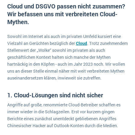
E-commerce
Cloud und DSGVO passen nicht zusammen?
Offene Stellen bei ERP-Lieferanten
Suche
Wir befassen uns mit verbreiteten Cloud-
Einzelhandel
Über uns
Vergleich
Mythen.
Finanzen
DSGVO/GDPR
Auswahl
Die 4 Komponenten eines CRM-Systems
Grosshandel
Sowohl im Internet als auch im privaten Umfeld kursiert eine
Einführung
Impressum
Handel
Vielzahl an Gerüchten bezüglich der
Cloud
. Trotz zunehmendem
Schulung
5 Funktionen einer ERP-Software für Konzerne
Kontakt
Stellenwert der „Wolke“ sowohl im privaten als auch
Handwerk
geschäftlichen Kontext halten sich manche der Mythen
Auswertung
Was ist Data Mining? - Ein Leitfaden für Unternehmen
Health Care
hartnäckig in den Köpfen - auch im Jahr 2023 noch. Wir wollen
Service und Wartung
uns an dieser Stelle einmal näher mit weit verbreiteten Mythen
IKT
Mehr über ERP-Software
auseinandersetzen klären, inwieweit sie zutreffen.
Installation
Landwirtschaft
ERP Wissenszentrum
1. Cloud-Lösungen sind nicht sicher
Maschinenbau
Angriffe auf große, renommierte Cloud-Betreiber schaffen es
Medien
immer wieder in die Schlagzeilen. Erst vor kurzem gingen
Berichte eines zunächst unentdeckt gebliebenen Angriffes
NGO
Chinesischer Hacker auf Outlook-Konten durch die Medien.
Lebensmittelindustrie
Ein WMS implementieren: Das sind die 6