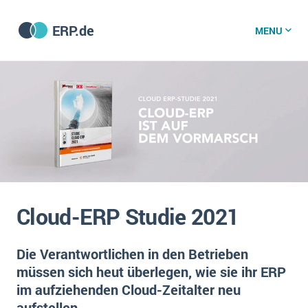
ERP.de
MENU
ERP software
Die 15 Schritte einer ERP‑Einführung
ERP vergleichen
Was ist ERP?
Hintergrund
ERP für jede Branche
Vorbereitung
Cloud-ERP Studie 2021
ERP-Software nach Branche
ERP-Software nach Branchen
ERP Wissenszentrum
Plattform
Ämter
Die Verantwortlichen in den Betrieben
Betriebsgröße
müssen sich heut überlegen, wie sie ihr ERP
Bau
Vorgestellt
Was ist ERP?
Funktionalitäten
im aufziehenden Cloud-Zeitalter neu
Bildungseinrichtungen
ERP-Experten
aufstellen
Kosten