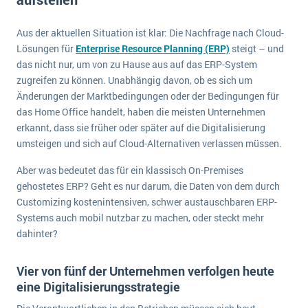
E-commerce
Offene Stellen bei ERP-Lieferanten
Suche
Einzelhandel
Aus der aktuellen Situation ist klar: Die Nachfrage nach Cloud-
Über uns
Vergleich
Lösungen für
Enterprise Resource Planning (ERP)
steigt – und
Finanzen
DSGVO/GDPR
das nicht nur, um von zu Hause aus auf das ERP-System
Auswahl
Die 4 Komponenten eines CRM-Systems
Grosshandel
zugreifen zu können. Unabhängig davon, ob es sich um
Einführung
Impressum
Änderungen der Marktbedingungen oder der Bedingungen für
Handel
Schulung
5 Funktionen einer ERP-Software für Konzerne
das Home Office handelt, haben die meisten Unternehmen
Kontakt
Handwerk
erkannt, dass sie früher oder später auf die Digitalisierung
Auswertung
Was ist Data Mining? - Ein Leitfaden für Unternehmen
Health Care
umsteigen und sich auf Cloud-Alternativen verlassen müssen.
Service und Wartung
IKT
Mehr über ERP-Software
Aber was bedeutet das für ein klassisch On-Premises
Installation
gehostetes ERP? Geht es nur darum, die Daten von dem durch
Customizing kostenintensiven, schwer austauschbaren ERP-
Landwirtschaft
ERP Wissenszentrum
Systems auch mobil nutzbar zu machen, oder steckt mehr
Maschinenbau
dahinter?
Medien
Vier von fünf der Unternehmen verfolgen heute
NGO
eine Digitalisierungsstrategie
Lebensmittelindustrie
Ein WMS implementieren: Das sind die 6