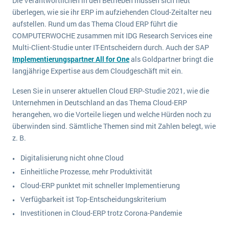
Die Verantwortlichen in den Betrieben müssen sich heut
wichtigsten Punkte, die es zu beachten gilt
Logistik
überlegen, wie sie ihr ERP im aufziehenden Cloud-Zeitalter neu
Produktion
aufstellen. Rund um das Thema Cloud ERP führt die
Service Level Agreements (SLA) und ERP: Was muss man wissen?
COMPUTERWOCHE zusammen mit IDG Research Services eine
Immobilien
Multi-Client-Studie unter IT-Entscheidern durch. Auch der SAP
ERP-Software für Abfallentsorger
Services
Implementierungspartner All for One
als Goldpartner bringt die
langjährige Expertise aus dem Cloudgeschäft mit ein.
Textil und Mode
Digitale Arbeitsaufträge in Ihrem ERP- oder FSM-System: clever und effizient
Vermietung
Lesen Sie in unserer aktuellen Cloud ERP-Studie 2021, wie die
MEHR ÜBER ERP-SOFTWARE
Unternehmen in Deutschland an das Thema Cloud-ERP
Versorgung
herangehen, wo die Vorteile liegen und welche Hürden noch zu
überwinden sind. Sämtliche Themen sind mit Zahlen belegt, wie
ERP News
z. B.
Digitalisierung nicht ohne Cloud
Einheitliche Prozesse, mehr Produktivität
Cloud-ERP punktet mit schneller Implementierung
SAP übernimmt Reltio für eine bessere
Verfügbarkeit ist Top-Entscheidungskriterium
Datenintegration
Investitionen in Cloud-ERP trotz Corona-Pandemie