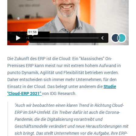
wichtigsten Punkte, die es zu beachten gilt
Logistik
Produktion
Service Level Agreements (SLA) und ERP: Was muss man wissen?
Immobilien
ERP-Software für Abfallentsorger
Services
Textil und Mode
Digitale Arbeitsaufträge in Ihrem ERP- oder FSM-System: clever und effizient
Vermietung
MEHR ÜBER ERP-SOFTWARE
Die Zukunft des ERP ist die Cloud: Ein "klassisches" On-
Versorgung
Premises ERP kann meist nur mit extrem hohem Aufwand in
puncto Dynamik, Agilität und Flexibilität betrieben werden.
ERP News
Daher entscheiden sich immer mehr Unternehmen, für den
Einsatz in der Cloud. Das belegt unter anderem die
Studie
"Cloud-ERP 2021"
von IDG Research.
"Auch wir beobachten einen klaren Trend in Richtung Cloud-
ERP im SAP-Umfeld. Ein Treiber dafür ist auch die Corona-
SAP übernimmt Reltio für eine bessere
Pandemie, die die Digitalisierung vorantreibt und
Datenintegration
Geschäftsmodelle verändert und neue Herausforderungen mit
sich bringt. Das stellt Unternehmen vor die Aufgabe, ihre ERP-