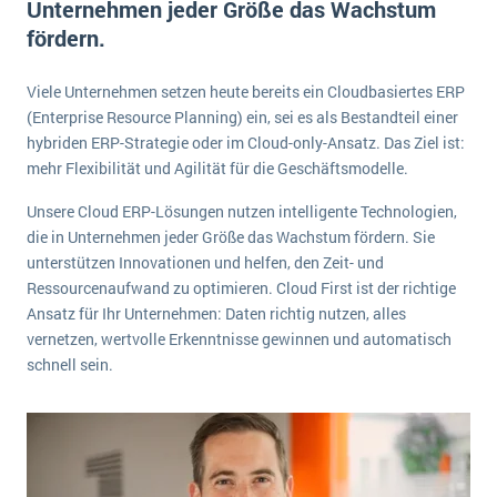
Unternehmen jeder Größe das Wachstum
E-commerce
Offene Stellen bei ERP-Lieferanten
fördern.
Suche
Einzelhandel
Über uns
Vergleich
Finanzen
Viele Unternehmen setzen heute bereits ein Cloudbasiertes ERP
DSGVO/GDPR
Auswahl
(Enterprise Resource Planning) ein, sei es als Bestandteil einer
Die 4 Komponenten eines CRM-Systems
Grosshandel
Einführung
Impressum
hybriden ERP-Strategie oder im Cloud-only-Ansatz. Das Ziel ist:
Handel
mehr Flexibilität und Agilität für die Geschäftsmodelle.
Schulung
5 Funktionen einer ERP-Software für Konzerne
Kontakt
Handwerk
Unsere Cloud ERP-Lösungen nutzen intelligente Technologien,
Auswertung
Was ist Data Mining? - Ein Leitfaden für Unternehmen
Health Care
die in Unternehmen jeder Größe das Wachstum fördern. Sie
Service und Wartung
IKT
unterstützen Innovationen und helfen, den Zeit- und
Mehr über ERP-Software
Ressourcenaufwand zu optimieren. Cloud First ist der richtige
Installation
Ansatz für Ihr Unternehmen: Daten richtig nutzen, alles
Landwirtschaft
ERP Wissenszentrum
vernetzen, wertvolle Erkenntnisse gewinnen und automatisch
schnell sein.
Maschinenbau
Medien
NGO
Lebensmittelindustrie
Ein WMS implementieren: Das sind die 6