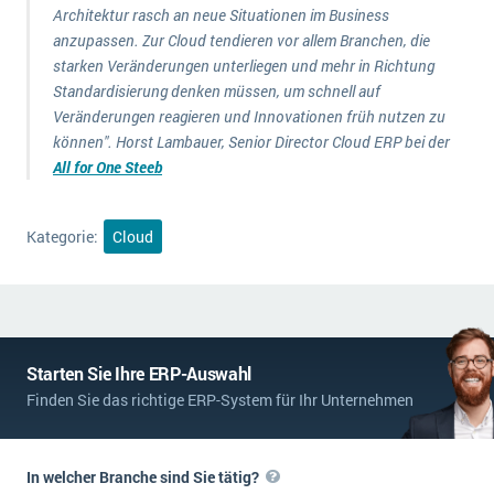
Architektur rasch an neue Situationen im Business
Die „SaaSpocalypse“: Was ist das und was bedeutet es für die Zukunft von Unternehmenssoftware?
anzupassen. Zur Cloud tendieren vor allem Branchen, die
SAP investiert mit zwei strategischen Übernahmen in Enterprise-KI
starken Veränderungen unterliegen und mehr in Richtung
Standardisierung denken müssen, um schnell auf
ERP-Trends in der Produktion
Veränderungen reagieren und Innovationen früh nutzen zu
können". Horst Lambauer, Senior Director Cloud ERP bei der
NACHRICHTENARCHIV
All for One Steeb
Kategorie:
Cloud
Starten Sie Ihre ERP-Auswahl
Finden Sie das richtige ERP-System für Ihr Unternehmen
In welcher Branche sind Sie tätig?