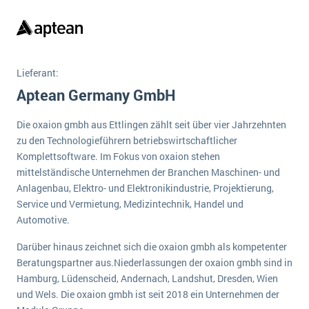
Die „SaaSpocalypse“: Was ist das und was bedeutet es für die Zukunft von Unternehmenssoftware?
SAP investiert mit zwei strategischen Übernahmen in Enterprise-KI
ERP-Trends in der Produktion
Lieferant:
Aptean Germany GmbH
NACHRICHTENARCHIV
Die oxaion gmbh aus Ettlingen zählt seit über vier Jahrzehnten
zu den Technologieführern betriebswirtschaftlicher
Komplettsoftware. Im Fokus von oxaion stehen
mittelständische Unternehmen der Branchen Maschinen- und
Anlagenbau, Elektro- und Elektronikindustrie, Projektierung,
Service und Vermietung, Medizintechnik, Handel und
Automotive.
Darüber hinaus zeichnet sich die oxaion gmbh als kompetenter
Beratungspartner aus.Niederlassungen der oxaion gmbh sind in
Hamburg, Lüdenscheid, Andernach, Landshut, Dresden, Wien
und Wels. Die oxaion gmbh ist seit 2018 ein Unternehmen der