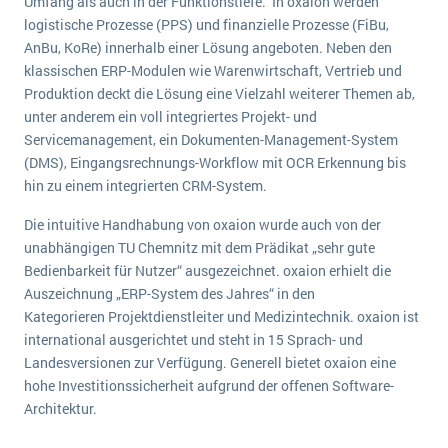
Umfang als auch in der Funktionstiefe. In oxaion werden
wichtigsten Punkte, die es zu beachten gilt
Logistik
logistische Prozesse (PPS) und finanzielle Prozesse (FiBu,
Produktion
AnBu, KoRe) innerhalb einer Lösung angeboten. Neben den
Service Level Agreements (SLA) und ERP: Was muss man wissen?
klassischen ERP-Modulen wie Warenwirtschaft, Vertrieb und
Immobilien
Produktion deckt die Lösung eine Vielzahl weiterer Themen ab,
ERP-Software für Abfallentsorger
Services
unter anderem ein voll integriertes Projekt- und
Servicemanagement, ein Dokumenten-Management-System
Textil und Mode
Digitale Arbeitsaufträge in Ihrem ERP- oder FSM-System: clever und effizient
(DMS), Eingangsrechnungs-Workflow mit OCR Erkennung bis
Vermietung
hin zu einem integrierten CRM-System.
MEHR ÜBER ERP-SOFTWARE
Versorgung
Die intuitive Handhabung von oxaion wurde auch von der
unabhängigen TU Chemnitz mit dem Prädikat „sehr gute
ERP News
Bedienbarkeit für Nutzer“ ausgezeichnet. oxaion erhielt die
Auszeichnung „ERP-System des Jahres“ in den
Kategorieren Projektdienstleiter und Medizintechnik. oxaion ist
international ausgerichtet und steht in 15 Sprach- und
Landesversionen zur Verfügung. Generell bietet oxaion eine
hohe Investitionssicherheit aufgrund der offenen Software-
SAP übernimmt Reltio für eine bessere
Architektur.
Datenintegration