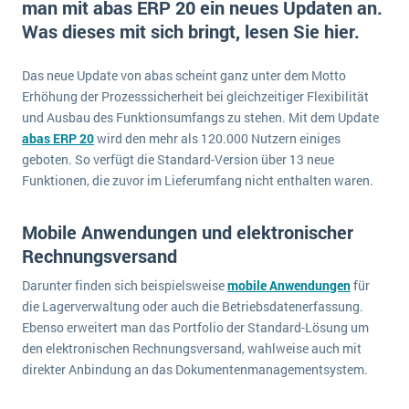
man mit abas ERP 20 ein neues Updaten an.
E-commerce
Offene Stellen bei ERP-Lieferanten
Was dieses mit sich bringt, lesen Sie hier.
Suche
Einzelhandel
Über uns
Vergleich
Finanzen
Das neue Update von abas scheint ganz unter dem Motto
DSGVO/GDPR
Auswahl
Erhöhung der Prozesssicherheit bei gleichzeitiger Flexibilität
Die 4 Komponenten eines CRM-Systems
Grosshandel
Einführung
Impressum
und Ausbau des Funktionsumfangs zu stehen. Mit dem Update
Handel
abas ERP 20
wird den mehr als 120.000 Nutzern einiges
Schulung
5 Funktionen einer ERP-Software für Konzerne
Kontakt
Handwerk
geboten. So verfügt die Standard-Version über 13 neue
Auswertung
Funktionen, die zuvor im Lieferumfang nicht enthalten waren.
Was ist Data Mining? - Ein Leitfaden für Unternehmen
Health Care
Service und Wartung
IKT
Mehr über ERP-Software
Mobile Anwendungen und elektronischer
Installation
Rechnungsversand
Landwirtschaft
ERP Wissenszentrum
Darunter finden sich beispielsweise
mobile Anwendungen
für
Maschinenbau
die Lagerverwaltung oder auch die Betriebsdatenerfassung.
Ebenso erweitert man das Portfolio der Standard-Lösung um
Medien
den elektronischen Rechnungsversand, wahlweise auch mit
NGO
direkter Anbindung an das Dokumentenmanagementsystem.
Lebensmittelindustrie
Ein WMS implementieren: Das sind die 6