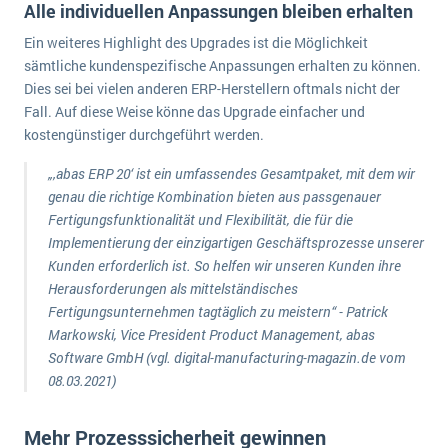
Alle individuellen Anpassungen bleiben erhalten
wichtigsten Punkte, die es zu beachten gilt
Logistik
Ein weiteres Highlight des Upgrades ist die Möglichkeit
Produktion
Service Level Agreements (SLA) und ERP: Was muss man wissen?
sämtliche kundenspezifische Anpassungen erhalten zu können.
Immobilien
Dies sei bei vielen anderen ERP-Herstellern oftmals nicht der
ERP-Software für Abfallentsorger
Services
Fall. Auf diese Weise könne das Upgrade einfacher und
kostengünstiger durchgeführt werden.
Textil und Mode
Digitale Arbeitsaufträge in Ihrem ERP- oder FSM-System: clever und effizient
Vermietung
„‚abas ERP 20‘ ist ein umfassendes Gesamtpaket, mit dem wir
MEHR ÜBER ERP-SOFTWARE
genau die richtige Kombination bieten aus passgenauer
Versorgung
Fertigungsfunktionalität und Flexibilität, die für die
Implementierung der einzigartigen Geschäftsprozesse unserer
ERP News
Kunden erforderlich ist. So helfen wir unseren Kunden ihre
Herausforderungen als mittelständisches
Fertigungsunternehmen tagtäglich zu meistern“ - Patrick
Markowski, Vice President Product Management, abas
Software GmbH (vgl. digital-manufacturing-magazin.de vom
08.03.2021)
SAP übernimmt Reltio für eine bessere
Datenintegration
Mehr Prozesssicherheit gewinnen