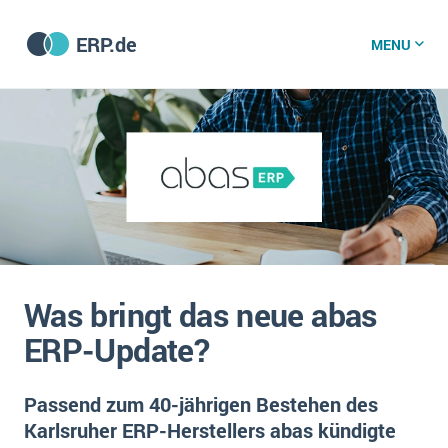
ERP.de
MENU
ERP software
Die 15 Schritte einer ERP‑Einführung
ERP vergleichen
Was ist ERP?
Hintergrund
ERP für jede Branche
Vorbereitung
Was bringt das neue abas
ERP-Software nach Branche
ERP-Software nach Branchen
ERP Wissenszentrum
ERP-Update?
Plattform
Ämter
Betriebsgröße
Bau
Passend zum 40-jährigen Bestehen des
Vorgestellt
Was ist ERP?
Funktionalitäten
Karlsruher ERP-Herstellers abas kündigte
Bildungseinrichtungen
ERP-Experten
Kosten