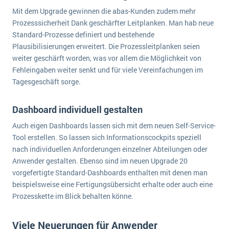
Die „SaaSpocalypse“: Was ist das und was bedeutet es für die Zukunft von Unternehmenssoftware?
Mit dem Upgrade gewinnen die abas-Kunden zudem mehr
Prozesssicherheit Dank geschärfter Leitplanken. Man hab neue
SAP investiert mit zwei strategischen Übernahmen in Enterprise-KI
Standard-Prozesse definiert und bestehende
Plausibilisierungen erweitert. Die Prozessleitplanken seien
ERP-Trends in der Produktion
weiter geschärft worden, was vor allem die Möglichkeit von
Fehleingaben weiter senkt und für viele Vereinfachungen im
NACHRICHTENARCHIV
Tagesgeschäft sorge.
Dashboard individuell gestalten
Auch eigen Dashboards lassen sich mit dem neuen Self-Service-
Tool erstellen. So lassen sich Informationscockpits speziell
nach individuellen Anforderungen einzelner Abteilungen oder
Anwender gestalten. Ebenso sind im neuen Upgrade 20
vorgefertigte Standard-Dashboards enthalten mit denen man
beispielsweise eine Fertigungsübersicht erhalte oder auch eine
Prozesskette im Blick behalten könne.
Viele Neuerungen für Anwender