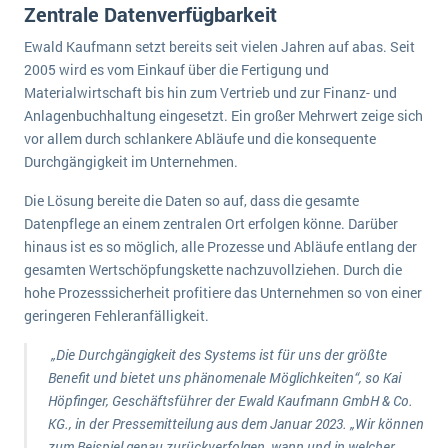
Zentrale Datenverfügbarkeit
Die „SaaSpocalypse“: Was ist das und was bedeutet es für die Zukunft von Unternehmenssoftware?
Ewald Kaufmann setzt bereits seit vielen Jahren auf abas. Seit
SAP investiert mit zwei strategischen Übernahmen in Enterprise-KI
2005 wird es vom Einkauf über die Fertigung und
Materialwirtschaft bis hin zum Vertrieb und zur Finanz- und
ERP-Trends in der Produktion
Anlagenbuchhaltung eingesetzt. Ein großer Mehrwert zeige sich
vor allem durch schlankere Abläufe und die konsequente
NACHRICHTENARCHIV
Durchgängigkeit im Unternehmen.
Die Lösung bereite die Daten so auf, dass die gesamte
Datenpflege an einem zentralen Ort erfolgen könne. Darüber
hinaus ist es so möglich, alle Prozesse und Abläufe entlang der
gesamten Wertschöpfungskette nachzuvollziehen. Durch die
hohe Prozesssicherheit profitiere das Unternehmen so von einer
geringeren Fehleranfälligkeit.
„Die Durchgängigkeit des Systems ist für uns der größte
Benefit und bietet uns phänomenale Möglichkeiten“, so Kai
Höpfinger, Geschäftsführer der Ewald Kaufmann GmbH & Co.
KG., in der Pressemitteilung aus dem Januar 2023. „Wir können
zum Beispiel genau zurückverfolgen, wann und in welcher