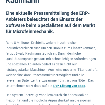
Kaufmann
E-commerce
Offene Stellen bei ERP-Lieferanten
Suche
Einzelhandel
Eine aktuelle Pressemitteilung des ERP-
Über uns
Vergleich
Finanzen
Anbieters beleuchtet den Einsatz der
DSGVO/GDPR
Auswahl
Software beim Spezialisten auf dem Markt
Die 4 Komponenten eines CRM-Systems
Grosshandel
Einführung
Impressum
für Microfeinmechanik.
Handel
Schulung
5 Funktionen einer ERP-Software für Konzerne
Kontakt
Handwerk
Rund 8 Millionen Drehteile, welche in zahlreichen
Auswertung
Was ist Data Mining? - Ein Leitfaden für Unternehmen
Health Care
Industriebereichen rund um den Globus zum Einsatz kommen,
Service und Wartung
fertigt Ewald Kaufmann täglich an. Durch den hohen
IKT
Mehr über ERP-Software
Qualitätsanspruch gepaart mit schnelllebigen Anforderungen
Installation
und speziellen Abläufen bedarf es dazu nicht nur
leistungsstarker Maschinen. Auch eine moderne IT-Landschaft,
Landwirtschaft
ERP Wissenszentrum
welche eine klare Prozessstruktur ermöglicht und alle
Maschinenbau
relevanten Daten zentral zusammenführt, ist von Nöten. Das
Medien
Unternehmen setzt dazu auf die
ERP-Lösung von abas
.
NGO
Das System überzeugt vor allem durch ein hohes Maß an
Flexibilität und die mögliche Anpassbarkeit an die eigenen
Lebensmittelindustrie
Ein WMS implementieren: Das sind die 6