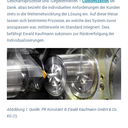
Geschäftsprozesse und -Gegebenheiten –
Customization
sei
wichtigsten Punkte, die es zu beachten gilt
Logistik
Dank. abas bezieht die individuellen Anforderungen der Kunden
Produktion
stets in die Weiternetwicklung der Lösung ein. Auf diese Weise
Service Level Agreements (SLA) und ERP: Was muss man wissen?
lassen sich bestimmte Prozesse, an welche das System zuvor
Immobilien
anzupassen war, mittlerweile im Standard integriert. Dies
ERP-Software für Abfallentsorger
Services
befähigt Ewald Kaufmann sukzessiv zur Rückverfolgung der
Textil und Mode
Individualisierungen.
Digitale Arbeitsaufträge in Ihrem ERP- oder FSM-System: clever und effizient
Vermietung
MEHR ÜBER ERP-SOFTWARE
Versorgung
ERP News
Abbildung 1: Quelle: PR Konstant © Ewald Kaufmann GmbH & Co.
SAP übernimmt Reltio für eine bessere
KG (1).
Datenintegration