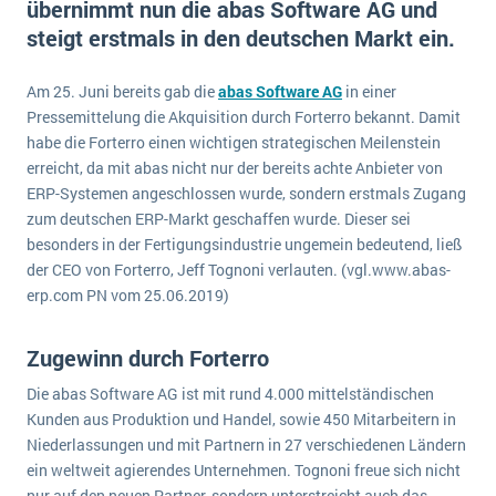
übernimmt nun die abas Software AG und
E-commerce
Offene Stellen bei ERP-Lieferanten
steigt erstmals in den deutschen Markt ein.
Suche
Einzelhandel
Über uns
Vergleich
Finanzen
Am 25. Juni bereits gab die
abas Software AG
in einer
DSGVO/GDPR
Auswahl
Pressemittelung die Akquisition durch Forterro bekannt. Damit
Die 4 Komponenten eines CRM-Systems
Grosshandel
Einführung
Impressum
habe die Forterro einen wichtigen strategischen Meilenstein
Handel
erreicht, da mit abas nicht nur der bereits achte Anbieter von
Schulung
5 Funktionen einer ERP-Software für Konzerne
Kontakt
Handwerk
ERP-Systemen angeschlossen wurde, sondern erstmals Zugang
Auswertung
zum deutschen ERP-Markt geschaffen wurde. Dieser sei
Was ist Data Mining? - Ein Leitfaden für Unternehmen
Health Care
besonders in der Fertigungsindustrie ungemein bedeutend, ließ
Service und Wartung
IKT
Mehr über ERP-Software
der CEO von Forterro, Jeff Tognoni verlauten. (vgl.www.abas-
erp.com PN vom 25.06.2019)
Installation
Landwirtschaft
ERP Wissenszentrum
Zugewinn durch Forterro
Maschinenbau
Die abas Software AG ist mit rund 4.000 mittelständischen
Medien
Kunden aus Produktion und Handel, sowie 450 Mitarbeitern in
NGO
Niederlassungen und mit Partnern in 27 verschiedenen Ländern
ein weltweit agierendes Unternehmen. Tognoni freue sich nicht
Lebensmittelindustrie
Ein WMS implementieren: Das sind die 6
nur auf den neuen Partner, sondern unterstreicht auch das