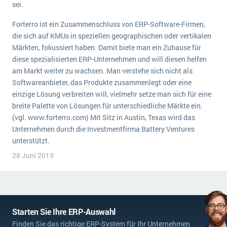
sei.
Die „SaaSpocalypse“: Was ist das und was bedeutet es für die Zukunft von Unternehmenssoftware?
Forterro ist ein Zusammenschluss von ERP-Software-Firmen,
SAP investiert mit zwei strategischen Übernahmen in Enterprise-KI
die sich auf KMUs in speziellen geographischen oder vertikalen
Märkten, fokussiert haben. Damit biete man ein Zuhause für
ERP-Trends in der Produktion
diese spezialisierten ERP-Unternehmen und will diesen helfen
NACHRICHTENARCHIV
am Markt weiter zu wachsen. Man verstehe sich nicht als
Softwareanbieter, das Produkte zusammenlegt oder eine
einzige Lösung verbreiten will, vielmehr setze man sich für eine
breite Palette von Lösungen für unterschiedliche Märkte ein.
(vgl. www.forterro.com) Mit Sitz in Austin, Texas wird das
Unternehmen durch die Investmentfirma Battery Ventures
unterstützt.
28 Juni 2019
Starten Sie Ihre ERP-Auswahl
Finden Sie das richtige ERP-System für Ihr Unternehmen