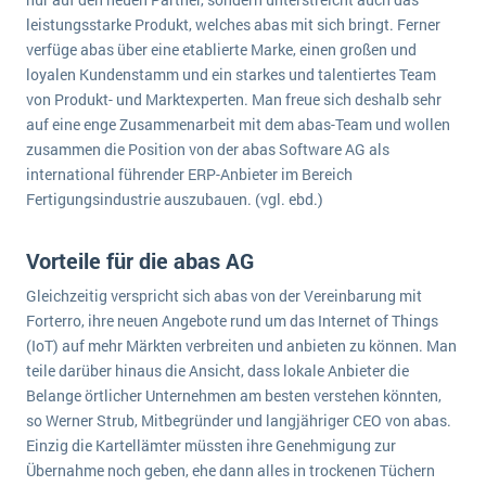
wichtigsten Punkte, die es zu beachten gilt
Logistik
leistungsstarke Produkt, welches abas mit sich bringt. Ferner
Produktion
verfüge abas über eine etablierte Marke, einen großen und
Service Level Agreements (SLA) und ERP: Was muss man wissen?
loyalen Kundenstamm und ein starkes und talentiertes Team
Immobilien
von Produkt- und Marktexperten. Man freue sich deshalb sehr
ERP-Software für Abfallentsorger
Services
auf eine enge Zusammenarbeit mit dem abas-Team und wollen
zusammen die Position von der abas Software AG als
Textil und Mode
Digitale Arbeitsaufträge in Ihrem ERP- oder FSM-System: clever und effizient
international führender ERP-Anbieter im Bereich
Vermietung
Fertigungsindustrie auszubauen. (vgl. ebd.)
MEHR ÜBER ERP-SOFTWARE
Versorgung
Vorteile für die abas AG
ERP News
Gleichzeitig verspricht sich abas von der Vereinbarung mit
Forterro, ihre neuen Angebote rund um das Internet of Things
(IoT) auf mehr Märkten verbreiten und anbieten zu können. Man
teile darüber hinaus die Ansicht, dass lokale Anbieter die
Belange örtlicher Unternehmen am besten verstehen könnten,
SAP übernimmt Reltio für eine bessere
so Werner Strub, Mitbegründer und langjähriger CEO von abas.
Einzig die Kartellämter müssten ihre Genehmigung zur
Datenintegration
Übernahme noch geben, ehe dann alles in trockenen Tüchern