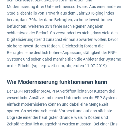
wichtigsten Punkte, die es zu beachten gilt
Logistik
Modernisierung ihrer Unternehmenssoftware. Aus einer anderen
Produktion
Studie, ebenfalls von Trovarit aus dem Jahr 2016 ging indes
Service Level Agreements (SLA) und ERP: Was muss man wissen?
hervor, dass 79% der darin Befragten, zu hohe Investitionen
Immobilien
befürchten. Weiteren 33% fehle nach eigenen Angaben
ERP-Software für Abfallentsorger
Services
schlichtweg der Bedarf. So verwundert es nicht, dass viele den
Digitalisierungstrend zunächst einmal abwarten wollen, bevor
Textil und Mode
Digitale Arbeitsaufträge in Ihrem ERP- oder FSM-System: clever und effizient
sie hohe Investitionen tätigen. Gleichzeitig fordern die
Vermietung
Befragten eine deutlich höhere Anpassungsfähigkeit der ERP-
MEHR ÜBER ERP-SOFTWARE
Versorgung
Systeme und sehen dabei mehrheitlich die Anbieter der Systeme
in der Pflicht. (vgl. erp-welt.com, abgerufen 11.07.2019)
ERP News
Wie Modernisierung funktionieren kann
Der ERP-Hersteller proALPHA veröffentlichte vor Kurzem drei
wesentliche Ansätze, mit denen Unternehmen ihr ERP-System
einfach modernisieren können und dabei eine Menge Zeit
SAP übernimmt Reltio für eine bessere
sparen. So sei eine schlechte Vorbereitung auf das nächste
Upgrade einer der häufigsten Gründe, warum Kosten und
Datenintegration
Zeitpläne deutlich ausgedehnt werden müssten. Bei einer Eins-