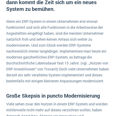
dann kommt die Zeit sich um ein neues
E-commerce
Offene Stellen bei ERP-Lieferanten
System zu bemühen.
Suche
Einzelhandel
Über uns
Vergleich
Finanzen
Wenn ein ERP-System in einem Unternehmen erst einmal
DSGVO/GDPR
Auswahl
funktioniert und sich alle Funktionen in die Arbeitsweise der
Die 4 Komponenten eines CRM-Systems
Grosshandel
Einführung
Impressum
Angestellten eingefügt haben, sind die meisten Unternehmer
Handel
natürlich froh und sehen keinen Anlass sich weiter zu
Schulung
5 Funktionen einer ERP-Software für Konzerne
Kontakt
Handwerk
modernisieren. Und zum Glück werden ERP-Systeme
Auswertung
nachweislich immer langlebiger. Implementiere man heute ein
Was ist Data Mining? - Ein Leitfaden für Unternehmen
Health Care
modernes ganzheitliches ERP-System, so betrage die
Service und Wartung
IKT
Mehr über ERP-Software
durchschnittliche Lebensdauer fast 15 Jahre. (vgl. „Nutzen von
ERP-Investitionen“ von Trovarit) Doch viele Unternehmen haben
Installation
derzeit ein sehr veraltetes System implementiert und dieses
Landwirtschaft
ERP Wissenszentrum
bestenfalls mit einigen kleineren Anpassungen modernisiert.
Maschinenbau
Medien
Große Skepsis in puncto Modernisierung
NGO
Viele sehen zwar den Nutzen in einem ERP-System und würden
mittlerweile nicht mehr auf dieses verzichten wollen, haben
Lebensmittelindustrie
Ein WMS implementieren: Das sind die 6
dennoch Angst bzw. Skepsis vor Innovation und