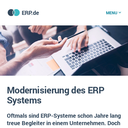
ERP.de
MENU
ERP software
Die 15 Schritte einer ERP‑Einführung
ERP vergleichen
Was ist ERP?
Hintergrund
ERP für jede Branche
Vorbereitung
Modernisierung des ERP
ERP-Software nach Branche
ERP-Software nach Branchen
ERP Wissenszentrum
Systems
Plattform
Ämter
Betriebsgröße
Bau
Oftmals sind ERP-Systeme schon Jahre lang
Vorgestellt
Was ist ERP?
Funktionalitäten
treue Begleiter in einem Unternehmen. Doch
Bildungseinrichtungen
ERP-Experten
Kosten