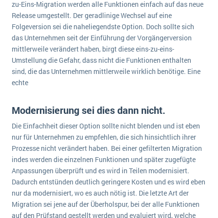
zu-Eins-Migration werden alle Funktionen einfach auf das neue
Die „SaaSpocalypse“: Was ist das und was bedeutet es für die Zukunft von Unternehmenssoftware?
Release umgestellt. Der geradlinige Wechsel auf eine
Folgeversion sei die naheliegendste Option. Doch sollte sich
SAP investiert mit zwei strategischen Übernahmen in Enterprise-KI
das Unternehmen seit der Einführung der Vorgängerversion
ERP-Trends in der Produktion
mittlerweile verändert haben, birgt diese eins-zu-eins-
Umstellung die Gefahr, dass nicht die Funktionen enthalten
NACHRICHTENARCHIV
sind, die das Unternehmen mittlerweile wirklich benötige. Eine
echte
Modernisierung sei dies dann nicht.
Die Einfachheit dieser Option sollte nicht blenden und ist eben
nur für Unternehmen zu empfehlen, die sich hinsichtlich ihrer
Prozesse nicht verändert haben. Bei einer gefilterten Migration
indes werden die einzelnen Funktionen und später zugefügte
Anpassungen überprüft und es wird in Teilen modernisiert.
Dadurch entstünden deutlich geringere Kosten und es wird eben
nur da modernisiert, wo es auch nötig ist. Die letzte Art der
Migration sei jene auf der Überholspur, bei der alle Funktionen
auf den Prüfstand gestellt werden und evaluiert wird, welche