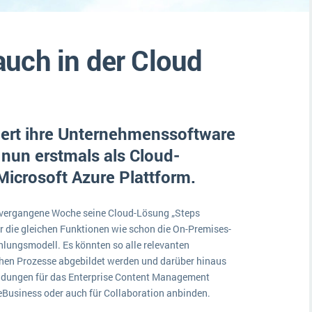
Medien
Funktionalitäten
Digitale Arbeitsaufträge in Ihrem ERP- oder FSM-System: clever und effizient
Lebensmittelindustrie
MEHR ÜBER ERP-SOFTWARE
uch in der Cloud
Kosten
Produktion
Services
iert ihre Unternehmenssoftware
Vermietung
 nun erstmals als Cloud-
Microsoft Azure Plattform.
vergangene Woche seine Cloud-Lösung „Steps
er die gleichen Funktionen wie schon die On-Premises-
lungsmodell. Es könnten so alle relevanten
hen Prozesse abgebildet werden und darüber hinaus
endungen für das Enterprise Content Management
 eBusiness oder auch für Collaboration anbinden.