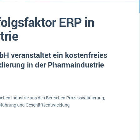
Medien
Funktionalitäten
Digitale Arbeitsaufträge in Ihrem ERP- oder FSM-System: clever und effizient
olgsfaktor ERP in
Lebensmittelindustrie
MEHR ÜBER ERP-SOFTWARE
Kosten
trie
Produktion
Services
 veranstaltet ein kostenfreies
Vermietung
dierung in der Pharmaindustrie
n
schen Industrie aus den Bereichen Prozessvalidierung,
sführung und Geschäftsentwicklung