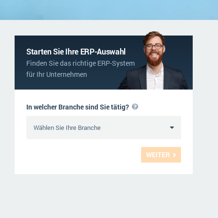
NGO
Service und Wartung
ERP-Trends in der Produktion
Logistik
NACHRICHTENARCHIV
Immobilien
Starten Sie Ihre ERP-Auswahl
Finden Sie das richtige ERP-System
Textil und Mode
für Ihr Unternehmen
Versorgung
In welcher Branche sind Sie tätig?
WEITER