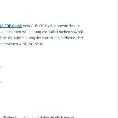
US ERP GmbH
sein GUS-OS System sowie dessen
kobasierten Validierung vor. Dabei stehen sowohl
chem die Minimierung der korrekten Validierung bei
n bewiesen wird, im Fokus.
n,
,
 Technologie reduziert dabei deutlich den in