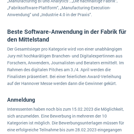
„Manufacturing BI und Analytics“, „Die nachhaltige Fabrik“,
Die „SaaSpocalypse“: Was ist das und was bedeutet es für die Zukunft von Unternehmenssoftware?
„Fabriksoftware-Plattform“, „Manufacturing-Execution-
Anwendung“ und „Industrie 4.0 in der Praxis“.
SAP investiert mit zwei strategischen Übernahmen in Enterprise-KI
ERP-Trends in der Produktion
Beste Software-Anwendung in der Fabrik für
den Mittelstand
NACHRICHTENARCHIV
Der Gesamtsieger pro Kategorie wird von einer unabhängigen
Jury mit hochkarätigen Branchen- und Digitalexpertinnen aus
Forschern, Anwendern, Journalisten und Beratern ermittelt. Im
Rahmen des digitalen Pitches am 3./4. April werden die
Finalisten präsentiert. Bei einer feierlichen Award-Verleihung
auf der Hannover Messe werden dann die Gewinner gekürt.
Anmeldung
Interessenten haben noch bis zum 15.02.2023 die Möglichkeit,
sich anzumelden. Eine Bewerbung in mehreren der 10
Kategorien ist möglich. Die Bewerbungsunterlagen müssen für
eine erfolgreiche Teilnahme bis zum 28.02.2023 eingegangen