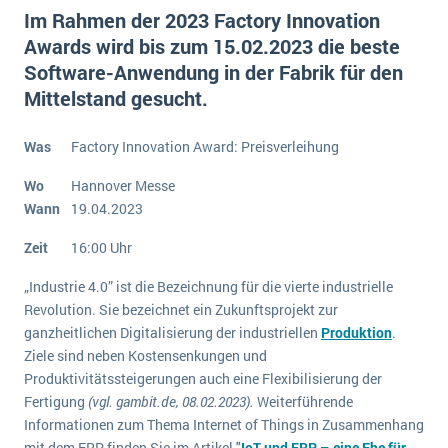
E-commerce
Im Rahmen der 2023 Factory Innovation
Offene Stellen bei ERP-Lieferanten
Suche
Awards wird bis zum 15.02.2023 die beste
Einzelhandel
Über uns
Vergleich
Software-Anwendung in der Fabrik für den
Finanzen
DSGVO/GDPR
Mittelstand gesucht.
Auswahl
Die 4 Komponenten eines CRM-Systems
Grosshandel
Einführung
Impressum
Handel
Was
Factory Innovation Award: Preisverleihung
Schulung
5 Funktionen einer ERP-Software für Konzerne
Kontakt
Handwerk
Wo
Hannover Messe
Auswertung
Was ist Data Mining? - Ein Leitfaden für Unternehmen
Health Care
Wann
19.04.2023
Service und Wartung
IKT
Mehr über ERP-Software
Zeit
16:00 Uhr
Installation
„Industrie 4.0” ist die Bezeichnung für die vierte industrielle
Landwirtschaft
ERP Wissenszentrum
Revolution. Sie bezeichnet ein Zukunftsprojekt zur
Maschinenbau
ganzheitlichen Digitalisierung der industriellen
Produktion
.
Ziele sind neben Kostensenkungen und
Medien
Produktivitätssteigerungen auch eine Flexibilisierung der
NGO
Fertigung
(vgl. gambit.de, 08.02.2023).
Weiterführende
Informationen zum Thema Internet of Things in Zusammenhang
Lebensmittelindustrie
Ein WMS implementieren: Das sind die 6
mit dem ERP finden Sie im Artikel "
IoT und ERP – eine Ehe für