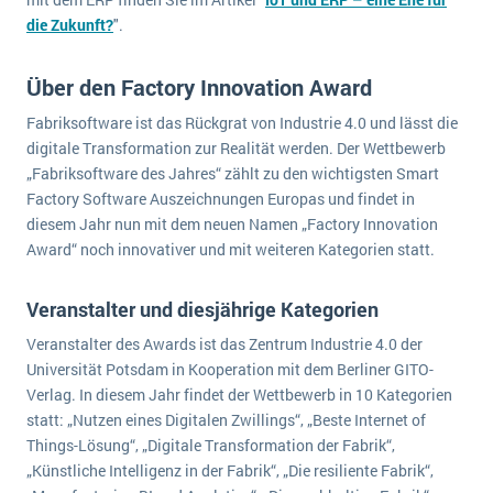
wichtigsten Punkte, die es zu beachten gilt
Logistik
die Zukunft?
".
Produktion
Service Level Agreements (SLA) und ERP: Was muss man wissen?
Über den Factory Innovation Award
Immobilien
ERP-Software für Abfallentsorger
Services
Fabriksoftware ist das Rückgrat von Industrie 4.0 und lässt die
digitale Transformation zur Realität werden. Der Wettbewerb
Textil und Mode
Digitale Arbeitsaufträge in Ihrem ERP- oder FSM-System: clever und effizient
„Fabriksoftware des Jahres“ zählt zu den wichtigsten Smart
Vermietung
Factory Software Auszeichnungen Europas und findet in
MEHR ÜBER ERP-SOFTWARE
diesem Jahr nun mit dem neuen Namen „Factory Innovation
Versorgung
Award“ noch innovativer und mit weiteren Kategorien statt.
ERP News
Veranstalter und diesjährige Kategorien
Veranstalter des Awards ist das Zentrum Industrie 4.0 der
Universität Potsdam in Kooperation mit dem Berliner GITO-
Verlag. In diesem Jahr findet der Wettbewerb in 10 Kategorien
statt: „Nutzen eines Digitalen Zwillings“, „Beste Internet of
SAP übernimmt Reltio für eine bessere
Things-Lösung“, „Digitale Transformation der Fabrik“,
Datenintegration
„Künstliche Intelligenz in der Fabrik“, „Die resiliente Fabrik“,