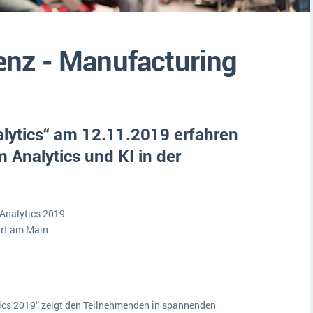
Medien
Funktionalitäten
Digitale Arbeitsaufträge in Ihrem ERP- oder FSM-System: clever und effizient
Lebensmittelindustrie
MEHR ÜBER ERP-SOFTWARE
nz - Manufacturing
Kosten
Produktion
Services
lytics“ am 12.11.2019 erfahren
Vermietung
 Analytics und KI in der
Analytics 2019
urt am Main
cs 2019“ zeigt den Teilnehmenden in spannenden