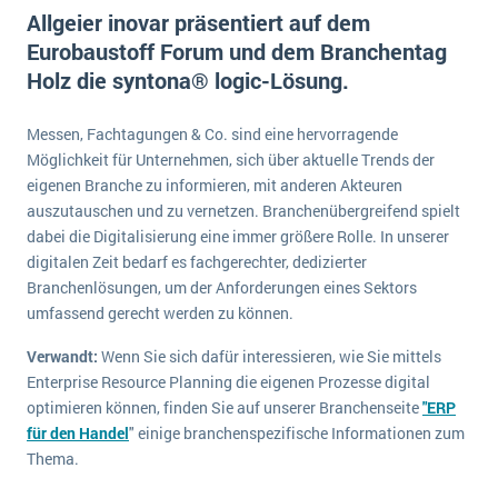
E-commerce
Allgeier inovar präsentiert auf dem
Offene Stellen bei ERP-Lieferanten
Suche
Eurobaustoff Forum und dem Branchentag
Einzelhandel
Über uns
Vergleich
Holz die syntona® logic-Lösung.
Finanzen
DSGVO/GDPR
Auswahl
Die 4 Komponenten eines CRM-Systems
Grosshandel
Messen, Fachtagungen & Co. sind eine hervorragende
Einführung
Impressum
Handel
Möglichkeit für Unternehmen, sich über aktuelle Trends der
Schulung
5 Funktionen einer ERP-Software für Konzerne
Kontakt
eigenen Branche zu informieren, mit anderen Akteuren
Handwerk
auszutauschen und zu vernetzen. Branchenübergreifend spielt
Auswertung
Was ist Data Mining? - Ein Leitfaden für Unternehmen
Health Care
dabei die Digitalisierung eine immer größere Rolle. In unserer
Service und Wartung
digitalen Zeit bedarf es fachgerechter, dedizierter
IKT
Mehr über ERP-Software
Branchenlösungen, um der Anforderungen eines Sektors
Installation
umfassend gerecht werden zu können.
Landwirtschaft
ERP Wissenszentrum
Verwandt:
Wenn Sie sich dafür interessieren, wie Sie mittels
Maschinenbau
Enterprise Resource Planning die eigenen Prozesse digital
Medien
optimieren können, finden Sie auf unserer Branchenseite
"ERP
für den Handel
" einige branchenspezifische Informationen zum
NGO
Thema.
Lebensmittelindustrie
Ein WMS implementieren: Das sind die 6