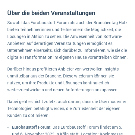
Die „SaaSpocalypse“: Was ist das und was bedeutet es für die Zukunft von Unternehmenssoftware?
Über die beiden Veranstaltungen
SAP investiert mit zwei strategischen Übernahmen in Enterprise-KI
Sowohl das Eurobaustoff Forum als auch der Branchentag Holz
bieten Teilnehmerinnen und Teilnehmern die Möglichkeit, die
ERP-Trends in der Produktion
Lösungen in Aktion zu sehen. Die Anwesenheit von Software-
NACHRICHTENARCHIV
Anbietern auf derartigen Veranstaltungen ermöglicht es
Unternehmen einerseits, sich darüber zu informieren, wie sie die
digitale Transformation im eigenen Hause vorantreiben können.
Darüber hinaus profitieren Anbieter von wertvollen Insights
unmittelbar aus der Branche. Diese wiederum können sie
nutzen, um ihre Produkte und Lösungen kontinuierlich
weiterzuentwickeln und neuen Anforderungen anzupassen.
Dabei geht es nicht zuletzt auch darum, dass die User moderner
Technologien befähigt werden, die Zufriedenheit der eigenen
Kunden zu optimieren.
Eurobaustoff Forum:
Das Eurobaustoff Forum findet am 5.
und 6. November 2023 in Köln statt. Location: Koelnmesse,