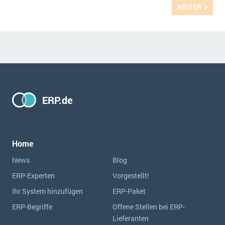
WEITER
ERP.de
Home
News
Blog
ERP-Experten
Vorgestellt!
Ihr System hinzufügen
ERP-Paket
ERP-Begriffe
Offene Stellen bei ERP-
Lieferanten