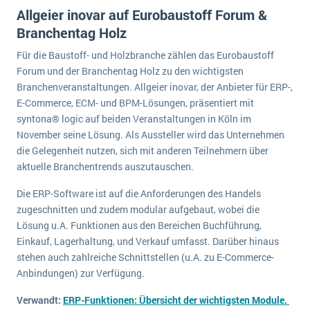
wichtigsten Punkte, die es zu beachten gilt
Logistik
Allgeier inovar auf Eurobaustoff Forum &
Branchentag Holz
Produktion
Service Level Agreements (SLA) und ERP: Was muss man wissen?
Immobilien
Für die Baustoff- und Holzbranche zählen das Eurobaustoff
Forum und der Branchentag Holz zu den wichtigsten
ERP-Software für Abfallentsorger
Services
Branchenveranstaltungen. Allgeier inovar, der Anbieter für ERP-,
Textil und Mode
Digitale Arbeitsaufträge in Ihrem ERP- oder FSM-System: clever und effizient
E-Commerce, ECM- und BPM-Lösungen, präsentiert mit
syntona® logic auf beiden Veranstaltungen in Köln im
Vermietung
MEHR ÜBER ERP-SOFTWARE
November seine Lösung. Als Aussteller wird das Unternehmen
Versorgung
die Gelegenheit nutzen, sich mit anderen Teilnehmern über
aktuelle Branchentrends auszutauschen.
ERP News
Die ERP-Software ist auf die Anforderungen des Handels
zugeschnitten und zudem modular aufgebaut, wobei die
Lösung u.A. Funktionen aus den Bereichen Buchführung,
Einkauf, Lagerhaltung, und Verkauf umfasst. Darüber hinaus
stehen auch zahlreiche Schnittstellen (u.A. zu E-Commerce-
SAP übernimmt Reltio für eine bessere
Anbindungen) zur Verfügung.
Datenintegration
Verwandt:
ERP-Funktionen: Übersicht der wichtigsten Module.