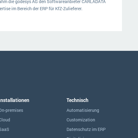
nahm die godesys AG den Softwareanbieter CARLADATA
ertise im Bereich der ERP für KfZ-Zulieferer.
Installationen
Technisch
On-premises
Automatisierung
Cloud
Customization
SaaS
Datenschutz im ERP