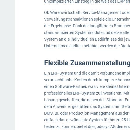
unkomplizierten Einstieg in die Welt des ERP e
Ob Warenwirtschaft, Service-Management oder 
Verwaltungstransaktionen spiele die Unterneh
der Ergebnisse. Dank der langjährigen Branche
standardisierten Systemmodule und decke alle 
System an die individuellen Bedürfnisse der j
Unternehmen endlich befähigt werden die Digit
Flexible Zusammenstellung
Ein ERP-System und die damit verbundene Impl
verursacht hohe Kosten durch komplexe Anpass
einen Software-Partner, was viele kleine Unter
professionelles ERP-System zu investieren. Mi
Lösung geschaffen, die neben den Standard-Fun
dem Anwender gestatten das System unmittelba
DMS, BI, oder Production Management aus der C
einfach das gewünschte System für bis zu 25 
testen zu können, bietet die godesys AG den er