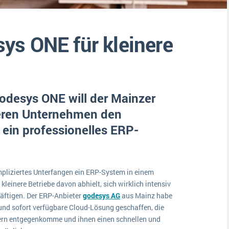
Medien
Funktionalitäten
Digitale Arbeitsaufträge in Ihrem ERP- oder FSM-System: clever und effizient
Lebensmittelindustrie
MEHR ÜBER ERP-SOFTWARE
ys ONE für kleinere
Kosten
Produktion
Services
odesys ONE will der Mainzer
Vermietung
neren Unternehmen den
 ein professionelles ERP-
mpliziertes Unterfangen ein ERP-System in einem
kleinere Betriebe davon abhielt, sich wirklich intensiv
äftigen. Der ERP-Anbieter
godesys AG
aus Mainz habe
nd sofort verfügbare Cloud-Lösung geschaffen, die
sern entgegenkomme und ihnen einen schnellen und