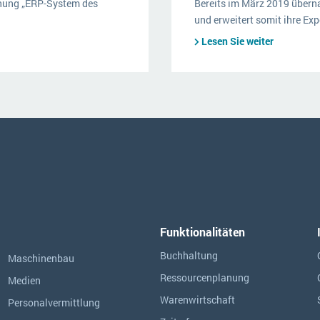
hnung „ERP-System des
Bereits im März 2019 über
und erweitert somit ihre Exp
Lesen Sie weiter
Funktionalitäten
Buchhaltung
Maschinenbau
Ressourcen­planung
Medien
Warenwirtschaft
Personalvermittlung