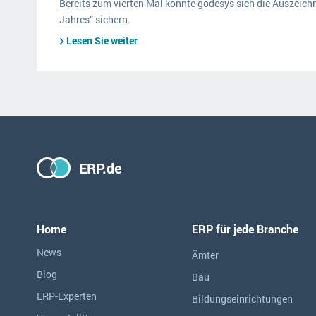
Bereits zum vierten Mal konnte godesys sich die Auszeic
Jahres“ sichern.
Lesen Sie weiter
ERP.de
Home
ERP für jede Branche
News
Ämter
Blog
Bau
ERP-Experten
Bildungseinrichtungen