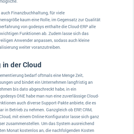
rmögliche.
auch Finanzbuchhaltung, für viele
mensgröße kaum eine Rolle, im Gegensatz zur Qualität
nerfahrung von godesys enthalte die Cloud-ERP alle
wichtigen Funktionen ab. Zudem lasse sich das
eweiligen Anwender anpassen, sodass auch kleine
alisierung weiter voranzutreiben.
 in der Cloud
ementierung bedarf oftmals eine Menge Zeit,
ungen und bindet ein Unternehmen langfristig an
nehmen bis dato abgeschreckt habe, in ein
t godesys ONE habe man nun eine zuverlässige Cloud-
ktionen auch diverse Support-Pakte anbiete, die es
r in Betrieb zu nehmen. Ganzgleich ob ERP, CRM,
loud, mit einem Online-Konfigurator lasse sich ganz
User zusammenstellen. Um das System ausreichend
sten Monat kostenlos an, die nachfolgenden Kosten