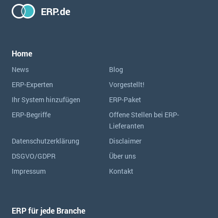
Die „SaaSpocalypse“: Was ist das und was bedeutet es für die Zukunft von Unternehmenssoftware?
ERP.de
SAP investiert mit zwei strategischen Übernahmen in Enterprise-KI
ERP-Trends in der Produktion
Home
NACHRICHTENARCHIV
News
Blog
ERP-Experten
Vorgestellt!
Ihr System hinzufügen
ERP-Paket
ERP-Begriffe
Offene Stellen bei ERP-
Lieferanten
Datenschutzerklärung
Disclaimer
DSGVO/GDPR
Über uns
Impressum
Kontakt
ERP für jede Branche