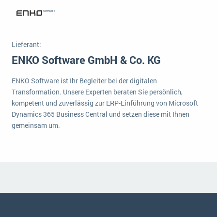
wichtigsten Punkte, die es zu beachten gilt
Logistik
Produktion
Service Level Agreements (SLA) und ERP: Was muss man wissen?
Immobilien
Lieferant:
ERP-Software für Abfallentsorger
Services
ENKO Software GmbH & Co. KG
Textil und Mode
Digitale Arbeitsaufträge in Ihrem ERP- oder FSM-System: clever und effizient
ENKO Software ist Ihr Begleiter bei der digitalen
Vermietung
MEHR ÜBER ERP-SOFTWARE
Transformation. Unsere Experten beraten Sie persönlich,
Versorgung
kompetent und zuverlässig zur ERP-Einführung von Microsoft
Dynamics 365 Business Central und setzen diese mit Ihnen
ERP News
gemeinsam um.
SAP übernimmt Reltio für eine bessere
Datenintegration