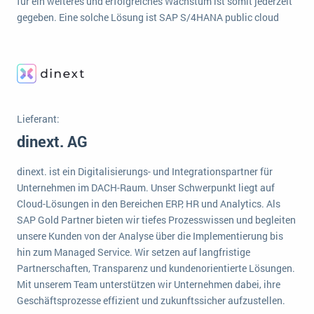
für ein weiteres und erfolgreiches Wachstum ist somit jederzeit
wichtigsten Punkte, die es zu beachten gilt
Logistik
gegeben. Eine solche Lösung ist SAP S/4HANA public cloud
Produktion
Service Level Agreements (SLA) und ERP: Was muss man wissen?
Immobilien
ERP-Software für Abfallentsorger
Services
Textil und Mode
Digitale Arbeitsaufträge in Ihrem ERP- oder FSM-System: clever und effizient
Lieferant:
Vermietung
MEHR ÜBER ERP-SOFTWARE
dinext. AG
Versorgung
dinext. ist ein Digitalisierungs- und Integrationspartner für
ERP News
Unternehmen im DACH-Raum. Unser Schwerpunkt liegt auf
Cloud-Lösungen in den Bereichen ERP, HR und Analytics. Als
SAP Gold Partner bieten wir tiefes Prozesswissen und begleiten
unsere Kunden von der Analyse über die Implementierung bis
hin zum Managed Service. Wir setzen auf langfristige
Partnerschaften, Transparenz und kundenorientierte Lösungen.
SAP übernimmt Reltio für eine bessere
Mit unserem Team unterstützen wir Unternehmen dabei, ihre
Datenintegration
Geschäftsprozesse effizient und zukunftssicher aufzustellen.