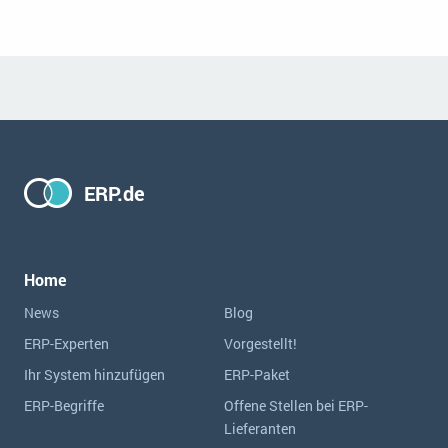
Die „SaaSpocalypse“: Was ist das und was bedeutet es für die Zukunft von Unternehmenssoftware?
SAP investiert mit zwei strategischen Übernahmen in Enterprise-KI
ERP-Trends in der Produktion
NACHRICHTENARCHIV
ERP.de
Home
News
Blog
ERP-Experten
Vorgestellt!
Ihr System hinzufügen
ERP-Paket
ERP-Begriffe
Offene Stellen bei ERP-
Lieferanten