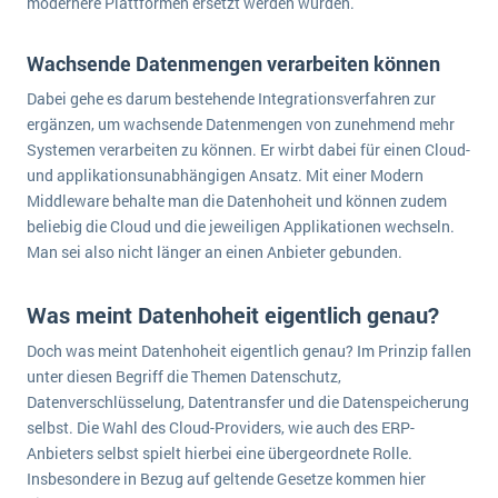
modernere Plattformen ersetzt werden würden.
wichtigsten Punkte, die es zu beachten gilt
Logistik
Produktion
Wachsende Datenmengen verarbeiten können
Service Level Agreements (SLA) und ERP: Was muss man wissen?
Immobilien
Dabei gehe es darum bestehende Integrationsverfahren zur
ERP-Software für Abfallentsorger
Services
ergänzen, um wachsende Datenmengen von zunehmend mehr
Systemen verarbeiten zu können. Er wirbt dabei für einen Cloud-
Textil und Mode
Digitale Arbeitsaufträge in Ihrem ERP- oder FSM-System: clever und effizient
und applikationsunabhängigen Ansatz. Mit einer Modern
Vermietung
Middleware behalte man die Datenhoheit und können zudem
MEHR ÜBER ERP-SOFTWARE
beliebig die Cloud und die jeweiligen Applikationen wechseln.
Versorgung
Man sei also nicht länger an einen Anbieter gebunden.
ERP News
Was meint Datenhoheit eigentlich genau?
Doch was meint Datenhoheit eigentlich genau? Im Prinzip fallen
unter diesen Begriff die Themen Datenschutz,
Datenverschlüsselung, Datentransfer und die Datenspeicherung
selbst. Die Wahl des Cloud-Providers, wie auch des ERP-
SAP übernimmt Reltio für eine bessere
Anbieters selbst spielt hierbei eine übergeordnete Rolle.
Datenintegration
Insbesondere in Bezug auf geltende Gesetze kommen hier