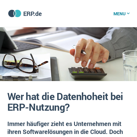
ERP.de
MENU
ERP software
Die 15 Schritte einer ERP‑Einführung
ERP vergleichen
Was ist ERP?
Hintergrund
ERP für jede Branche
Vorbereitung
Wer hat die Datenhoheit bei
ERP-Software nach Branche
ERP-Software nach Branchen
ERP Wissenszentrum
ERP-Nutzung?
Plattform
Ämter
Betriebsgröße
Bau
Immer häufiger zieht es Unternehmen mit
Vorgestellt
Was ist ERP?
Funktionalitäten
ihren Softwarelösungen in die Cloud. Doch
Bildungseinrichtungen
ERP-Experten
Kosten