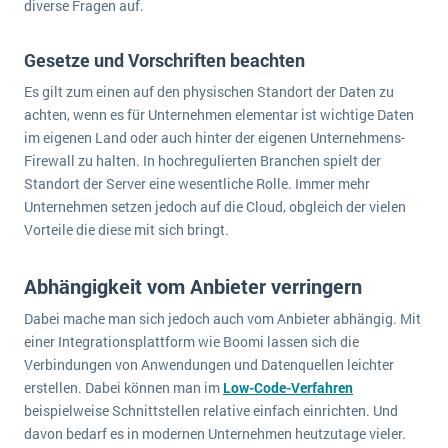
diverse Fragen auf.
Die „SaaSpocalypse“: Was ist das und was bedeutet es für die Zukunft von Unternehmenssoftware?
SAP investiert mit zwei strategischen Übernahmen in Enterprise-KI
Gesetze und Vorschriften beachten
Es gilt zum einen auf den physischen Standort der Daten zu
ERP-Trends in der Produktion
achten, wenn es für Unternehmen elementar ist wichtige Daten
im eigenen Land oder auch hinter der eigenen Unternehmens-
NACHRICHTENARCHIV
Firewall zu halten. In hochregulierten Branchen spielt der
Standort der Server eine wesentliche Rolle. Immer mehr
Unternehmen setzen jedoch auf die Cloud, obgleich der vielen
Vorteile die diese mit sich bringt.
Abhängigkeit vom Anbieter verringern
Dabei mache man sich jedoch auch vom Anbieter abhängig. Mit
einer Integrationsplattform wie Boomi lassen sich die
Verbindungen von Anwendungen und Datenquellen leichter
erstellen. Dabei können man im
Low-Code-Verfahren
beispielweise Schnittstellen relative einfach einrichten. Und
davon bedarf es in modernen Unternehmen heutzutage vieler.