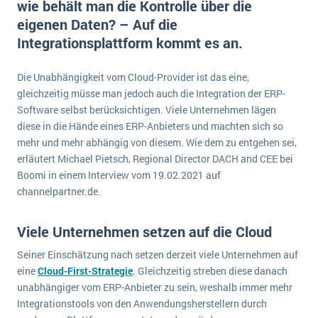
wie behält man die Kontrolle über die
E-commerce
Offene Stellen bei ERP-Lieferanten
eigenen Daten? – Auf die
Suche
Einzelhandel
Integrationsplattform kommt es an.
Über uns
Vergleich
Finanzen
DSGVO/GDPR
Auswahl
Die 4 Komponenten eines CRM-Systems
Grosshandel
Die Unabhängigkeit vom Cloud-Provider ist das eine,
Einführung
Impressum
gleichzeitig müsse man jedoch auch die Integration der ERP-
Handel
Software selbst berücksichtigen. Viele Unternehmen lägen
Schulung
5 Funktionen einer ERP-Software für Konzerne
Kontakt
Handwerk
diese in die Hände eines ERP-Anbieters und machten sich so
Auswertung
mehr und mehr abhängig von diesem. Wie dem zu entgehen sei,
Was ist Data Mining? - Ein Leitfaden für Unternehmen
Health Care
erläutert Michael Pietsch, Regional Director DACH and CEE bei
Service und Wartung
IKT
Mehr über ERP-Software
Boomi in einem Interview vom 19.02.2021 auf
Installation
channelpartner.de.
Landwirtschaft
ERP Wissenszentrum
Viele Unternehmen setzen auf die Cloud
Maschinenbau
Seiner Einschätzung nach setzen derzeit viele Unternehmen auf
Medien
eine
Cloud-First-Strategie
. Gleichzeitig streben diese danach
NGO
unabhängiger vom ERP-Anbieter zu sein, weshalb immer mehr
Integrationstools von den Anwendungsherstellern durch
Lebensmittelindustrie
Ein WMS implementieren: Das sind die 6