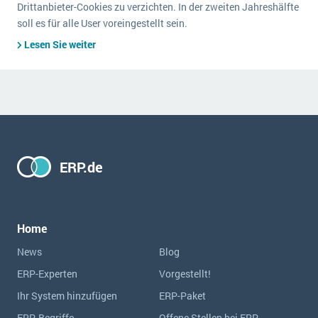
Drittanbieter-Cookies zu verzichten. In der zweiten Jahreshälfte
soll es für alle User voreingestellt sein.
Lesen Sie weiter
ERP.de
Home
News
Blog
ERP-Experten
Vorgestellt!
Ihr System hinzufügen
ERP-Paket
ERP-Begriffe
Offene Stellen bei ERP-