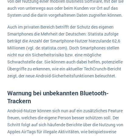
von der Nutzung einer mobilen Business Software, mit der sie
wichtigsten Punkte, die es zu beachten gilt
Logistik
auch von unterwegs aus oder beim Kunden vor Ort auf das
Produktion
System und die darin vorgehaltenen Daten zugreifen können.
Service Level Agreements (SLA) und ERP: Was muss man wissen?
Immobilien
Auch im privaten Bereich betrifft der Schutz des eigenen
ERP-Software für Abfallentsorger
Services
Smartphones die Mehrheit der Deutschen: Statista zufolge
beträgt die Anzahl der Smartphone-Nutzer hierzulande 62,6
Textil und Mode
Digitale Arbeitsaufträge in Ihrem ERP- oder FSM-System: clever und effizient
Millionen (vgl. de.statista.com). Doch Smartphones stellen
Vermietung
nicht nur ein Sicherheitsrisiko bzw. eine mögliche
MEHR ÜBER ERP-SOFTWARE
Schwachstelle dar. Sie können auch dabei helfen, potenzielle
Versorgung
Übergriffe zu erkennen, wie ein aktueller TechCrunch-Bericht
zeigt, der neue Android-Sicherheitsfunktionen beleuchtet.
ERP News
Warnung bei unbekannten Bluetooth-
Trackern
Android-Nutzer können sich nun auf ein zusätzliches Feature
SAP übernimmt Reltio für eine bessere
freuen, welches die eigene Person besser schützen soll. Der
Schritt folgt auf sich häufende Berichte über die Nutzung von
Datenintegration
Apples AirTags für illegale Aktivitäten, wie beispielsweise