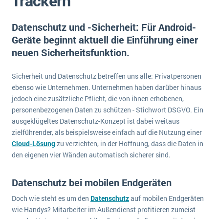
Trackern
E-commerce
Offene Stellen bei ERP-Lieferanten
Suche
Einzelhandel
Datenschutz und -Sicherheit: Für Android-
Über uns
Vergleich
Finanzen
Geräte beginnt aktuell die Einführung einer
DSGVO/GDPR
Auswahl
neuen Sicherheitsfunktion.
Die 4 Komponenten eines CRM-Systems
Grosshandel
Einführung
Impressum
Handel
Sicherheit und Datenschutz betreffen uns alle: Privatpersonen
Schulung
5 Funktionen einer ERP-Software für Konzerne
Kontakt
Handwerk
ebenso wie Unternehmen. Unternehmen haben darüber hinaus
Auswertung
jedoch eine zusätzliche Pflicht, die von ihnen erhobenen,
Was ist Data Mining? - Ein Leitfaden für Unternehmen
Health Care
Service und Wartung
personenbezogenen Daten zu schützen - Stichwort DSGVO. Ein
IKT
Mehr über ERP-Software
ausgeklügeltes Datenschutz-Konzept ist dabei weitaus
Installation
zielführender, als beispielsweise einfach auf die Nutzung einer
Cloud-Lösung
zu verzichten, in der Hoffnung, dass die Daten in
Landwirtschaft
ERP Wissenszentrum
den eigenen vier Wänden automatisch sicherer sind.
Maschinenbau
Medien
Datenschutz bei mobilen Endgeräten
NGO
Doch wie steht es um den
Datenschutz
auf mobilen Endgeräten
Lebensmittelindustrie
wie Handys? Mitarbeiter im Außendienst profitieren zumeist
Ein WMS implementieren: Das sind die 6