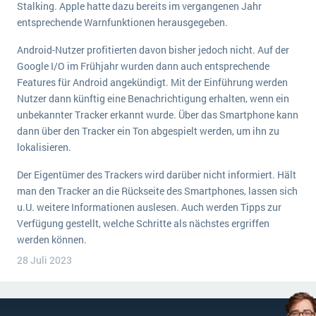
Stalking. Apple hatte dazu bereits im vergangenen Jahr
Die „SaaSpocalypse“: Was ist das und was bedeutet es für die Zukunft von Unternehmenssoftware?
entsprechende Warnfunktionen herausgegeben.
SAP investiert mit zwei strategischen Übernahmen in Enterprise-KI
Android-Nutzer profitierten davon bisher jedoch nicht. Auf der
Google I/O im Frühjahr wurden dann auch entsprechende
ERP-Trends in der Produktion
Features für Android angekündigt. Mit der Einführung werden
NACHRICHTENARCHIV
Nutzer dann künftig eine Benachrichtigung erhalten, wenn ein
unbekannter Tracker erkannt wurde. Über das Smartphone kann
dann über den Tracker ein Ton abgespielt werden, um ihn zu
lokalisieren.
Der Eigentümer des Trackers wird darüber nicht informiert. Hält
man den Tracker an die Rückseite des Smartphones, lassen sich
u.U. weitere Informationen auslesen. Auch werden Tipps zur
Verfügung gestellt, welche Schritte als nächstes ergriffen
werden können.
28 Juli 2023