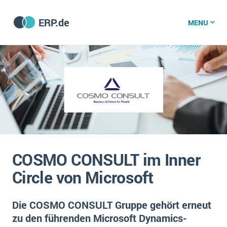
ERP.de
MENU
ERP software
Die 15 Schritte einer ERP‑Einführung
ERP vergleichen
Was ist ERP?
Hintergrund
ERP für jede Branche
Vorbereitung
COSMO CONSULT im Inner
ERP-Software nach Branche
ERP-Software nach Branchen
ERP Wissenszentrum
Circle von Microsoft
Plattform
Ämter
Betriebsgröße
Bau
Die COSMO CONSULT Gruppe gehört erneut
Vorgestellt
Was ist ERP?
Funktionalitäten
zu den führenden Microsoft Dynamics-
Bildungseinrichtungen
ERP-Experten
Kosten