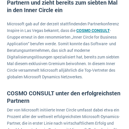
Partnern und zieht bereits zum siebten Mal
E-commerce
Offene Stellen bei ERP-Lieferanten
in den Inner Circle ein
Suche
Einzelhandel
Über uns
Vergleich
Finanzen
Microsoft gab auf der derzeit stattfindenden Partnerkonferenz
DSGVO/GDPR
Auswahl
Inspire in Las Vegas bekannt, dass die
COSMO CONSULT
-
Die 4 Komponenten eines CRM-Systems
Grosshandel
Einführung
Impressum
Gruppe erneut in den renommierten „Inner Circle for Business
Handel
Application“ berufen werde. Somit konnte das Software- und
Schulung
5 Funktionen einer ERP-Software für Konzerne
Kontakt
Handwerk
Beratungsunternehmen, das sich auf moderne
Auswertung
Digitalisierungslösungen spezialisiert hat, bereits zum siebten
Was ist Data Mining? - Ein Leitfaden für Unternehmen
Health Care
Mal diesem exklusiven Gremium beiwohnen. In diesem Inner
Service und Wartung
IKT
Mehr über ERP-Software
Circle versammelt Microsoft alljährlich die Top-Vertreter des
globalen Microsoft Dynamics Netzwerkes.
Installation
Landwirtschaft
ERP Wissenszentrum
COSMO CONSULT unter den erfolgreichsten
Maschinenbau
Partnern
Medien
Der von Microsoft initiierte Inner Circle umfasst dabei etwa ein
NGO
Prozent aller der weltweit erfolgreichsten Microsoft-Dynamics-
Partner, die in erster Linie nach wirtschaftlichem Erfolg und
Lebensmittelindustrie
Ein WMS implementieren: Das sind die 6