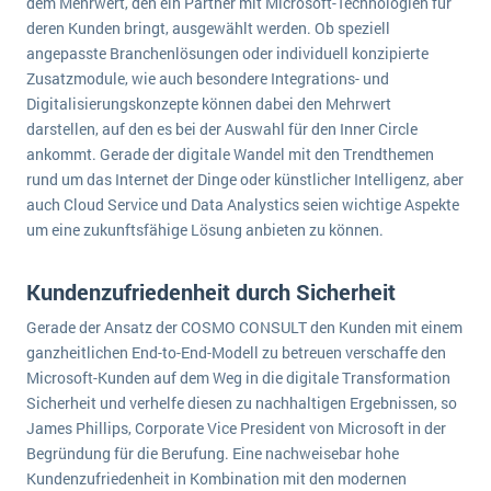
dem Mehrwert, den ein Partner mit Microsoft-Technologien für
wichtigsten Punkte, die es zu beachten gilt
Logistik
deren Kunden bringt, ausgewählt werden. Ob speziell
Produktion
angepasste Branchenlösungen oder individuell konzipierte
Service Level Agreements (SLA) und ERP: Was muss man wissen?
Zusatzmodule, wie auch besondere Integrations- und
Immobilien
Digitalisierungskonzepte können dabei den Mehrwert
ERP-Software für Abfallentsorger
Services
darstellen, auf den es bei der Auswahl für den Inner Circle
Textil und Mode
ankommt. Gerade der digitale Wandel mit den Trendthemen
Digitale Arbeitsaufträge in Ihrem ERP- oder FSM-System: clever und effizient
rund um das Internet der Dinge oder künstlicher Intelligenz, aber
Vermietung
auch Cloud Service und Data Analystics seien wichtige Aspekte
MEHR ÜBER ERP-SOFTWARE
Versorgung
um eine zukunftsfähige Lösung anbieten zu können.
ERP News
Kundenzufriedenheit durch Sicherheit
Gerade der Ansatz der COSMO CONSULT den Kunden mit einem
ganzheitlichen End-to-End-Modell zu betreuen verschaffe den
Microsoft-Kunden auf dem Weg in die digitale Transformation
Sicherheit und verhelfe diesen zu nachhaltigen Ergebnissen, so
SAP übernimmt Reltio für eine bessere
James Phillips, Corporate Vice President von Microsoft in der
Datenintegration
Begründung für die Berufung. Eine nachweisebar hohe
Kundenzufriedenheit in Kombination mit den modernen