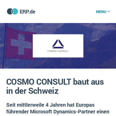
ERP.de
MENU
ERP software
Die 15 Schritte einer ERP‑Einführung
ERP vergleichen
Was ist ERP?
Hintergrund
ERP für jede Branche
Vorbereitung
COSMO CONSULT baut aus
ERP-Software nach Branche
ERP-Software nach Branchen
ERP Wissenszentrum
in der Schweiz
Plattform
Ämter
Betriebsgröße
Bau
Seit mittlerweile 4 Jahren hat Europas
Vorgestellt
Was ist ERP?
Funktionalitäten
führender Microsoft Dynamics-Partner einen
Bildungseinrichtungen
ERP-Experten
Kosten