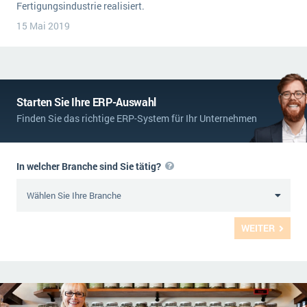
Fertigungsindustrie realisiert.
Die „SaaSpocalypse“: Was ist das und was bedeutet es für die Zukunft von Unternehmenssoftware?
15 Mai 2019
SAP investiert mit zwei strategischen Übernahmen in Enterprise-KI
ERP-Trends in der Produktion
NACHRICHTENARCHIV
Starten Sie Ihre ERP-Auswahl
Finden Sie das richtige ERP-System für Ihr Unternehmen
In welcher Branche sind Sie tätig?
WEITER