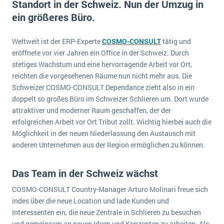
Standort in der Schweiz. Nun der Umzug in
E-commerce
Offene Stellen bei ERP-Lieferanten
ein größeres Büro.
Suche
Einzelhandel
Über uns
Vergleich
Finanzen
Weltweit ist der ERP-Experte
COSMO-CONSULT
tätig und
DSGVO/GDPR
Auswahl
eröffnete vor vier Jahren ein Office in der Schweiz. Durch
Die 4 Komponenten eines CRM-Systems
Grosshandel
Einführung
Impressum
stetiges Wachstum und eine hervorragende Arbeit vor Ort,
Handel
reichten die vorgesehenen Räume nun nicht mehr aus. Die
Schulung
5 Funktionen einer ERP-Software für Konzerne
Kontakt
Handwerk
Schweizer COSMO-CONSULT Dependance zieht also in ein
Auswertung
doppelt so großes Büro im Schweizer Schlieren um. Dort wurde
Was ist Data Mining? - Ein Leitfaden für Unternehmen
Health Care
attraktiver und moderner Raum geschaffen, der der
Service und Wartung
IKT
Mehr über ERP-Software
erfolgreichen Arbeit vor Ort Tribut zollt. Wichtig hierbei auch die
Möglichkeit in der neuen Niederlassung den Austausch mit
Installation
anderen Unternehmen aus der Region ermöglichen zu können.
Landwirtschaft
ERP Wissenszentrum
Maschinenbau
Das Team in der Schweiz wächst
Medien
COSMO-CONSULT Country-Manager Arturo Molinari freue sich
NGO
indes über die neue Location und lade Kunden und
Interessenten ein, die neue Zentrale in Schlieren zu besuchen
Lebensmittelindustrie
Ein WMS implementieren: Das sind die 6
und gemeinsam an neuen Ideen und Konzepten zu arbeiten. Als