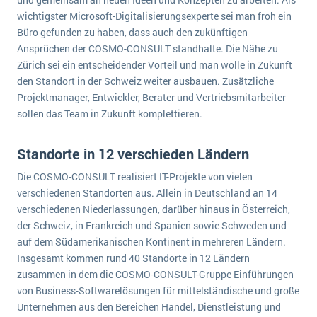
wichtigsten Punkte, die es zu beachten gilt
Logistik
wichtigster Microsoft-Digitalisierungsexperte sei man froh ein
Produktion
Büro gefunden zu haben, dass auch den zukünftigen
Service Level Agreements (SLA) und ERP: Was muss man wissen?
Ansprüchen der COSMO-CONSULT standhalte. Die Nähe zu
Immobilien
Zürich sei ein entscheidender Vorteil und man wolle in Zukunft
ERP-Software für Abfallentsorger
Services
den Standort in der Schweiz weiter ausbauen. Zusätzliche
Projektmanager, Entwickler, Berater und Vertriebsmitarbeiter
Textil und Mode
Digitale Arbeitsaufträge in Ihrem ERP- oder FSM-System: clever und effizient
sollen das Team in Zukunft komplettieren.
Vermietung
MEHR ÜBER ERP-SOFTWARE
Versorgung
Standorte in 12 verschieden Ländern
Die COSMO-CONSULT realisiert IT-Projekte von vielen
ERP News
verschiedenen Standorten aus. Allein in Deutschland an 14
verschiedenen Niederlassungen, darüber hinaus in Österreich,
der Schweiz, in Frankreich und Spanien sowie Schweden und
auf dem Südamerikanischen Kontinent in mehreren Ländern.
Insgesamt kommen rund 40 Standorte in 12 Ländern
SAP übernimmt Reltio für eine bessere
zusammen in dem die COSMO-CONSULT-Gruppe Einführungen
von Business-Softwarelösungen für mittelständische und große
Datenintegration
Unternehmen aus den Bereichen Handel, Dienstleistung und