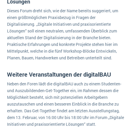
Lösungen
Die „SaaSpocalypse“: Was ist das und was bedeutet es für die Zukunft von Unternehmenssoftware?
Dieses Forum dreht sich, wie der Name bereits suggeriert, um
SAP investiert mit zwei strategischen Übernahmen in Enterprise-KI
einen größtmöglichen Praxisbezug in Fragen der
Digitalisierung. „Digitale Initiativen und praxisorientierte
ERP-Trends in der Produktion
Lösungen“ soll einen neutralen, umfassenden Überblick zum
aktuellen Stand der Digitalisierung in der Branche bieten.
NACHRICHTENARCHIV
Praktische Erfahrungen und konkrete Projekte stehen hier im
Mittelpunkt, welche in die fünf Workshop-Blöcke Entwickeln,
Planen, Bauen, Handwerken und Betreiben unterteilt sind.
Weitere Veranstaltungen der digitalBAU
Neben den Foren lädt die digitalBAU auch zu einem Studenten-
und Auszubildenden-Get-Together ein, im Rahmen dessen die
Möglichkeit besteht, sich mit potenziellen Arbeitgebern
auszutauschen und einen besseren Einblick in die Branche zu
erhalten. Das Get-Together findet am letzten Ausstellungstag,
dem 13. Februar, von 16:00 Uhr bis 18:00 Uhr im Forum „Digitale
Initiativen und praxisorientierte Lösungen“ statt.