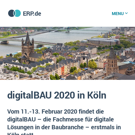
ERP.de
MENU
ERP software
Die 15 Schritte einer ERP‑Einführung
ERP vergleichen
Was ist ERP?
Hintergrund
ERP für jede Branche
Vorbereitung
digitalBAU 2020 in Köln
ERP-Software nach Branche
ERP-Software nach Branchen
ERP Wissenszentrum
Plattform
Ämter
Vom 11.-13. Februar 2020 findet die
Betriebsgröße
digitalBAU – die Fachmesse für digitale
Bau
Vorgestellt
Was ist ERP?
Funktionalitäten
Lösungen in der Baubranche – erstmals in
Bildungseinrichtungen
ERP-Experten
Köln statt.
Kosten