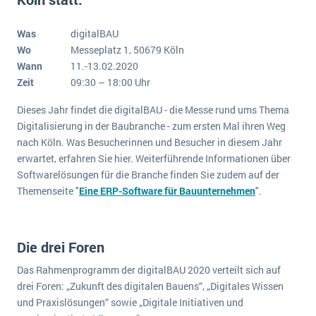
E-commerce
Offene Stellen bei ERP-Lieferanten
Suche
Einzelhandel
Was
digitalBAU
Über uns
Vergleich
Wo
Messeplatz 1, 50679 Köln
Finanzen
DSGVO/GDPR
Wann
11.-13.02.2020
Auswahl
Die 4 Komponenten eines CRM-Systems
Grosshandel
Zeit
09:30 – 18:00 Uhr
Einführung
Impressum
Handel
Dieses Jahr findet die digitalBAU - die Messe rund ums Thema
Schulung
5 Funktionen einer ERP-Software für Konzerne
Kontakt
Handwerk
Digitalisierung in der Baubranche - zum ersten Mal ihren Weg
Auswertung
nach Köln. Was Besucherinnen und Besucher in diesem Jahr
Was ist Data Mining? - Ein Leitfaden für Unternehmen
Health Care
Service und Wartung
erwartet, erfahren Sie hier. Weiterführende Informationen über
IKT
Mehr über ERP-Software
Softwarelösungen für die Branche finden Sie zudem auf der
Installation
Themenseite "
Eine ERP-Software für Bauunternehmen
".
Landwirtschaft
ERP Wissenszentrum
Maschinenbau
Die drei Foren
Medien
Das Rahmenprogramm der digitalBAU 2020 verteilt sich auf
NGO
drei Foren: „Zukunft des digitalen Bauens“, „Digitales Wissen
Lebensmittelindustrie
und Praxislösungen“ sowie „Digitale Initiativen und
Ein WMS implementieren: Das sind die 6