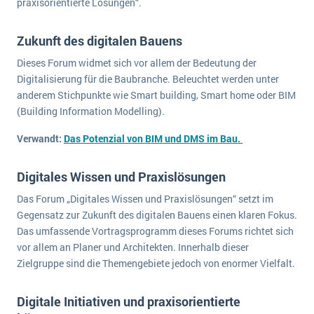
praxisorientierte Lösungen“.
wichtigsten Punkte, die es zu beachten gilt
Logistik
Produktion
Zukunft des digitalen Bauens
Service Level Agreements (SLA) und ERP: Was muss man wissen?
Immobilien
Dieses Forum widmet sich vor allem der Bedeutung der
ERP-Software für Abfallentsorger
Services
Digitalisierung für die Baubranche. Beleuchtet werden unter
anderem Stichpunkte wie Smart building, Smart home oder BIM
Textil und Mode
Digitale Arbeitsaufträge in Ihrem ERP- oder FSM-System: clever und effizient
(Building Information Modelling).
Vermietung
MEHR ÜBER ERP-SOFTWARE
Verwandt:
Das Potenzial von BIM und DMS im Bau.
Versorgung
Digitales Wissen und Praxislösungen
ERP News
Das Forum „Digitales Wissen und Praxislösungen“ setzt im
Gegensatz zur Zukunft des digitalen Bauens einen klaren Fokus.
Das umfassende Vortragsprogramm dieses Forums richtet sich
vor allem an Planer und Architekten. Innerhalb dieser
Zielgruppe sind die Themengebiete jedoch von enormer Vielfalt.
SAP übernimmt Reltio für eine bessere
Datenintegration
Digitale Initiativen und praxisorientierte