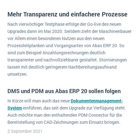
Die „SaaSpocalypse“: Was ist das und was bedeutet es für die Zukunft von Unternehmenssoftware?
Mehr Transparenz und einfachere Prozesse
SAP investiert mit zwei strategischen Übernahmen in Enterprise-KI
Nach vierwöchiger Testphase erfolge der Go-live des neuen
ERP-Trends in der Produktion
Upgrades dann im Mai 2020. Seitdem zieht der Maschinenbauer
vor Allem einen besonderen Nutzen aus den neuen
NACHRICHTENARCHIV
Prozessleitplanken und Vorgangsarten von Abas ERP 20. So
sind zum Beispiel Anzahlungsrechnungen deutlich
transparenter und nachvollziehbarer gestaltet. Stornierungen
lassen mit deutlich geringerem Nachbereitungsaufwand
umsetzen.
DMS und PDM aus Abas ERP 20 sollen folgen
In Kürze will man auch das neue
Dokumentenmanagement-
System
einführen, das seit dem Upgrade zur Verfügung steht.
Auch möchte man den enthaltenden PDM Connector für die
Bereitstellung von CAD-Zeichnungen zum Einsatz bringen.
2 September 2021