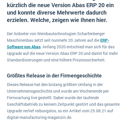
E-commerce
kürzlich die neue Version Abas ERP 20 ein
Offene Stellen bei ERP-Lieferanten
Suche
und konnte diverse Mehrwerte dadurch
Einzelhandel
Über uns
Vergleich
erzielen. Welche, zeigen wie Ihnen hier.
Finanzen
DSGVO/GDPR
Auswahl
Die 4 Komponenten eines CRM-Systems
Grosshandel
Der Anbieter von Weinbautechnologien Scharfenberger
Einführung
Impressum
Handel
Maschinenbau setzt seit nunmehr 20 Jahren auf die
ERP-
Schulung
5 Funktionen einer ERP-Software für Konzerne
Kontakt
Software von Abas
. Anfang 2020 entschied man sich für das
Handwerk
Upgrade auf die neue Version Abas ERP 20 und damit für mehr
Auswertung
Was ist Data Mining? - Ein Leitfaden für Unternehmen
Health Care
Standardisierungen und eine höhere Prozesssicherheit.
Service und Wartung
IKT
Mehr über ERP-Software
Größtes Release in der Firmengeschichte
Installation
Dieses Release hat den bislang größten Umfang in der
Landwirtschaft
ERP Wissenszentrum
Unternehmensgeschichte und wurde am Wochenende per
Maschinenbau
Fernwartung live gestellt. Dabei wurde der laufende
Medien
Geschäftsbetrieb zu keinem Zeitpunkt gestört und das gesamte
Upgrade verlief reibungslos, so ein Artikel vom 25.08.21 auf
NGO
digital-manufacturing-maganzin.de.
Lebensmittelindustrie
Ein WMS implementieren: Das sind die 6