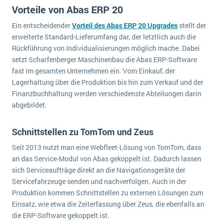
wichtigsten Punkte, die es zu beachten gilt
Logistik
Vorteile von Abas ERP 20
Produktion
Ein entscheidender
Vorteil des Abas ERP 20 Upgrades
stellt der
Service Level Agreements (SLA) und ERP: Was muss man wissen?
erweiterte Standard-Lieferumfang dar, der letztlich auch die
Immobilien
Rückführung von Individualisierungen möglich mache. Dabei
ERP-Software für Abfallentsorger
Services
setzt Scharfenberger Maschinenbau die Abas ERP-Software
Textil und Mode
fast im gesamten Unternehmen ein. Vom Einkauf, der
Digitale Arbeitsaufträge in Ihrem ERP- oder FSM-System: clever und effizient
Lagerhaltung über die Produktion bis hin zum Verkauf und der
Vermietung
MEHR ÜBER ERP-SOFTWARE
Finanzbuchhaltung werden verschiedenste Abteilungen darin
Versorgung
abgebildet.
ERP News
Schnittstellen zu TomTom und Zeus
Seit 2013 nutzt man eine Webfleet-Lösung von TomTom, dass
an das Service-Modul von Abas gekoppelt ist. Dadurch lassen
sich Serviceaufträge direkt an die Navigationsgeräte der
Servicefahrzeuge senden und nachverfolgen. Auch in der
SAP übernimmt Reltio für eine bessere
Produktion kommen Schnittstellen zu externen Lösungen zum
Datenintegration
Einsatz, wie etwa die Zeiterfassung über Zeus, die ebenfalls an
die ERP-Software gekoppelt ist.