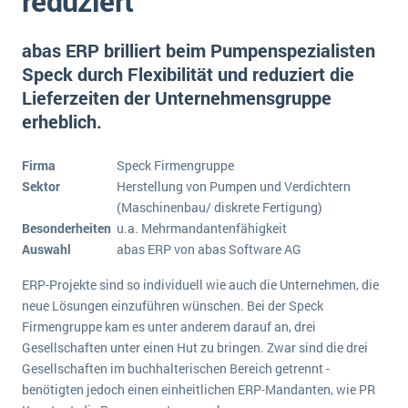
reduziert
E-commerce
Offene Stellen bei ERP-Lieferanten
Suche
Einzelhandel
abas ERP brilliert beim Pumpenspezialisten
Über uns
Vergleich
Finanzen
Speck durch Flexibilität und reduziert die
DSGVO/GDPR
Auswahl
Lieferzeiten der Unternehmensgruppe
Die 4 Komponenten eines CRM-Systems
Grosshandel
Einführung
Impressum
erheblich.
Handel
Schulung
5 Funktionen einer ERP-Software für Konzerne
Kontakt
Handwerk
Firma
Speck Firmengruppe
Auswertung
Was ist Data Mining? - Ein Leitfaden für Unternehmen
Health Care
Sektor
Herstellung von Pumpen und Verdichtern
Service und Wartung
(Maschinenbau/ diskrete Fertigung)
IKT
Mehr über ERP-Software
Besonderheiten
u.a. Mehrmandantenfähigkeit
Installation
Auswahl
abas ERP von abas Software AG
Landwirtschaft
ERP Wissenszentrum
ERP-Projekte sind so individuell wie auch die Unternehmen, die
Maschinenbau
neue Lösungen einzuführen wünschen. Bei der Speck
Firmengruppe kam es unter anderem darauf an, drei
Medien
Gesellschaften unter einen Hut zu bringen. Zwar sind die drei
NGO
Gesellschaften im buchhalterischen Bereich getrennt -
benötigten jedoch einen einheitlichen ERP-Mandanten, wie PR
Lebensmittelindustrie
Ein WMS implementieren: Das sind die 6