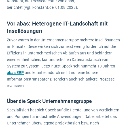
Konstant, die Presseagentur von abas,
wichtigsten Punkte, die es zu beachten gilt
Logistik
berichtet (vgl. konstant.de, 01.08.2023).
Produktion
Service Level Agreements (SLA) und ERP: Was muss man wissen?
Immobilien
Vor abas: Heterogene IT-Landschaft mit
Insellösungen
ERP-Software für Abfallentsorger
Services
Textil und Mode
Zuvor waren in der Unternehmensgruppe mehrere Insellösungen
Digitale Arbeitsaufträge in Ihrem ERP- oder FSM-System: clever und effizient
im Einsatz. Diese wirken sich zumeist wenig förderlich auf die
Vermietung
Effizienz in unternehmerischen Abläufen aus und behindern
MEHR ÜBER ERP-SOFTWARE
Versorgung
einen einheitlichen, kontinuierlichen Datenaustausch von
System zu System. Jetzt nutzt Speck seit nunmehr 13 Jahren
abas ERP
ERP News
und konnte dadurch nicht nur eine höhere
Informationstransparenz, sondern auch schlankere Prozesse
realisieren.
Über die Speck Unternehmensgruppe
SAP übernimmt Reltio für eine bessere
Spezialisiert hat sich Speck auf die Herstellung von Verdichtern
und Pumpen für industrielle Anwendungen. Dabei arbeitet das
Datenintegration
Unternehmen überwiegend projektbasiert bzw. nach