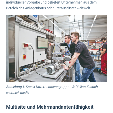
individueller Vorgabe und beliefert Unternehmen aus dem
Die „SaaSpocalypse“: Was ist das und was bedeutet es für die Zukunft von Unternehmenssoftware?
Bereich des Anlagenbaus oder Erstausrüster weltweit.
SAP investiert mit zwei strategischen Übernahmen in Enterprise-KI
ERP-Trends in der Produktion
NACHRICHTENARCHIV
Abbildung 1: Speck Unternehmensgruppe -
©
Philipp Kasuch,
weitblick media
Multisite und Mehrmandantenfähigkeit