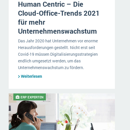
Human Centric – Die
NGO
Service und Wartung
ERP-Trends in der Produktion
Cloud-Office-Trends 2021
Logistik
NACHRICHTENARCHIV
für mehr
Unternehmenswachstum
Immobilien
Das Jahr 2020 hat Unternehmen vor enorme
Textil und Mode
Herausforderungen gestellt. Nicht erst seit
Covid-19 müssen Digitalisierungsstrategien
Versorgung
endlich umgesetzt werden, um das
Unternehmenswachstum zu fördern.
Weiterlesen
ERP EXPERTEN