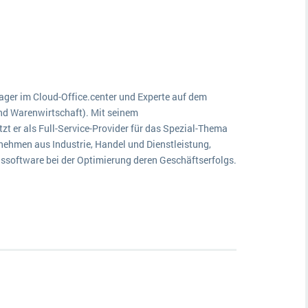
Medien
Funktionalitäten
Digitale Arbeitsaufträge in Ihrem ERP- oder FSM-System: clever und effizient
Lebensmittelindustrie
MEHR ÜBER ERP-SOFTWARE
Kosten
Produktion
ger im Cloud-Office.center und Experte auf dem
Services
d Warenwirtschaft). Mit seinem
er als Full-Service-Provider für das Spezial-Thema
Vermietung
ehmen aus Industrie, Handel und Dienstleistung,
ssoftware bei der Optimierung deren Geschäftserfolgs.