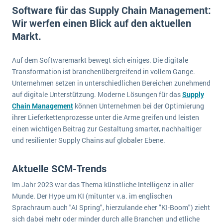
E-commerce
Software für das Supply Chain Management:
Offene Stellen bei ERP-Lieferanten
Suche
Wir werfen einen Blick auf den aktuellen
Einzelhandel
Über uns
Vergleich
Markt.
Finanzen
DSGVO/GDPR
Auswahl
Die 4 Komponenten eines CRM-Systems
Grosshandel
Auf dem Softwaremarkt bewegt sich einiges. Die digitale
Einführung
Impressum
Handel
Transformation ist branchenübergreifend in vollem Gange.
Schulung
5 Funktionen einer ERP-Software für Konzerne
Kontakt
Unternehmen setzen in unterschiedlichen Bereichen zunehmend
Handwerk
auf digitale Unterstützung. Moderne Lösungen für das
Supply
Auswertung
Was ist Data Mining? - Ein Leitfaden für Unternehmen
Health Care
Chain Management
können Unternehmen bei der Optimierung
Service und Wartung
ihrer Lieferkettenprozesse unter die Arme greifen und leisten
IKT
Mehr über ERP-Software
einen wichtigen Beitrag zur Gestaltung smarter, nachhaltiger
Installation
und resilienter Supply Chains auf globaler Ebene.
Landwirtschaft
ERP Wissenszentrum
Maschinenbau
Aktuelle SCM-Trends
Medien
Im Jahr 2023 war das Thema künstliche Intelligenz in aller
Munde. Der Hype um KI (mitunter v.a. im englischen
NGO
Sprachraum auch "AI Spring", hierzulande eher "KI-Boom") zieht
Lebensmittelindustrie
Ein WMS implementieren: Das sind die 6
sich dabei mehr oder minder durch alle Branchen und etliche