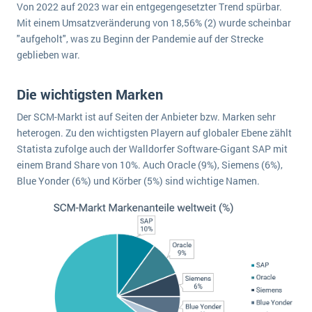
Von 2022 auf 2023 war ein entgegengesetzter Trend spürbar.
Die „SaaSpocalypse“: Was ist das und was bedeutet es für die Zukunft von Unternehmenssoftware?
Mit einem Umsatzveränderung von 18,56% (2) wurde scheinbar
"aufgeholt", was zu Beginn der Pandemie auf der Strecke
SAP investiert mit zwei strategischen Übernahmen in Enterprise-KI
geblieben war.
ERP-Trends in der Produktion
Die wichtigsten Marken
NACHRICHTENARCHIV
Der SCM-Markt ist auf Seiten der Anbieter bzw. Marken sehr
heterogen. Zu den wichtigsten Playern auf globaler Ebene zählt
Statista zufolge auch der Walldorfer Software-Gigant SAP mit
einem Brand Share von 10%. Auch Oracle (9%), Siemens (6%),
Blue Yonder (6%) und Körber (5%) sind wichtige Namen.