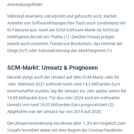
wichtigsten Punkte, die es zu beachten gilt
Logistik
Anwendungsfelder.
Produktion
Während einerseits viel erprobt und geforscht wird, statten
Service Level Agreements (SLA) und ERP: Was muss man wissen?
Immobilien
Anbieter von Softwarelösungen ihre Tools auch zunehmend mit
KI-Features aus. Auch am SCM-Software-Markt ist Artificial
ERP-Software für Abfallentsorger
Services
Intelligence derzeit ein Thema (1). Darüber hinaus prägen
Textil und Mode
jedoch auch weiterhin Trends wie Blockchain, das Internet der
Digitale Arbeitsaufträge in Ihrem ERP- oder FSM-System: clever und effizient
Dinge (IoT) oder Automatisierung das Marktsegment (1).
Vermietung
MEHR ÜBER ERP-SOFTWARE
Versorgung
SCM-Markt: Umsatz & Prognosen
ERP News
Derweil steigt auch der Umsatz auf dem SCM-Markt Jahr für
Jahr. Während 2021 weltweit noch rund 14,3 Milliarden Euro
erwirtschaftet wurden, lag der Umsatz ein Jahr später schon bei
16,95 Milliarden Euro. Für das Jahr 2024 wird ein weltweiter
Umsatz von rund 18,53 Milliarden Euro prognostiziert (2).
Abgefallen war der Umsatz nur von 2019 auf 2020.
SAP übernimmt Reltio für eine bessere
Datenintegration
Die Umsatzveränderung von etwas über -1,3% im Vergleich zum
Vorjahr korreliert dabei mit dem Beginn der Corona-Pandemie.