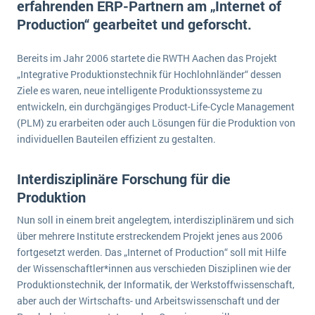
erfahrenden ERP-Partnern am „Internet of
E-commerce
Offene Stellen bei ERP-Lieferanten
Production“ gearbeitet und geforscht.
Suche
Einzelhandel
Über uns
Vergleich
Finanzen
Bereits im Jahr 2006 startete die RWTH Aachen das Projekt
DSGVO/GDPR
Auswahl
„Integrative Produktionstechnik für Hochlohnländer“ dessen
Die 4 Komponenten eines CRM-Systems
Grosshandel
Einführung
Impressum
Ziele es waren, neue intelligente Produktionssysteme zu
Handel
entwickeln, ein durchgängiges Product-Life-Cycle Management
Schulung
5 Funktionen einer ERP-Software für Konzerne
Kontakt
Handwerk
(PLM) zu erarbeiten oder auch Lösungen für die Produktion von
Auswertung
individuellen Bauteilen effizient zu gestalten.
Was ist Data Mining? - Ein Leitfaden für Unternehmen
Health Care
Service und Wartung
IKT
Mehr über ERP-Software
Interdisziplinäre Forschung für die
Installation
Produktion
Landwirtschaft
ERP Wissenszentrum
Nun soll in einem breit angelegtem, interdisziplinärem und sich
Maschinenbau
über mehrere Institute erstreckendem Projekt jenes aus 2006
fortgesetzt werden. Das „Internet of Production“ soll mit Hilfe
Medien
der Wissenschaftler*innen aus verschieden Disziplinen wie der
NGO
Produktionstechnik, der Informatik, der Werkstoffwissenschaft,
aber auch der Wirtschafts- und Arbeitswissenschaft und der
Lebensmittelindustrie
Ein WMS implementieren: Das sind die 6