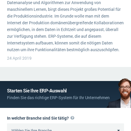
Datenanalyse und Algorithmen zur Anwendung von
Die „SaaSpocalypse“: Was ist das und was bedeutet es für die Zukunft von Unternehmenssoftware?
maschinellem Lernen, birgt dieses Projekt großes Potential für
die Produktionsindustrie. Im Grunde wolle man mit dem
SAP investiert mit zwei strategischen Übernahmen in Enterprise-KI
Internet der Produktion domänenübergreifende Kollaborationen
ERP-Trends in der Produktion
ermöglichen, in dem Daten in Echtzeit und angepasst, überall
zur Verfügung stehen. ERP-Systeme, die auf diesem
NACHRICHTENARCHIV
Internetsystem aufbauen, können somit die nötigen Daten
nutzen um ihre Funktionalitäten bestmöglich auszuschöpfen.
24 April 2019
Starten Sie Ihre ERP-Auswahl
Finden Sie das richtige ERP-System für Ihr Unternehmen
In welcher Branche sind Sie tätig?