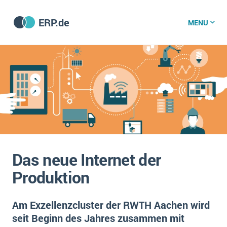
ERP.de
MENU
ERP software
Die 15 Schritte einer ERP‑Einführung
ERP vergleichen
Was ist ERP?
Hintergrund
ERP für jede Branche
Vorbereitung
Das neue Internet der
ERP-Software nach Branche
ERP-Software nach Branchen
ERP Wissenszentrum
Produktion
Plattform
Ämter
Betriebsgröße
Bau
Am Exzellenzcluster der RWTH Aachen wird
Vorgestellt
Was ist ERP?
Funktionalitäten
seit Beginn des Jahres zusammen mit
Bildungseinrichtungen
ERP-Experten
Kosten