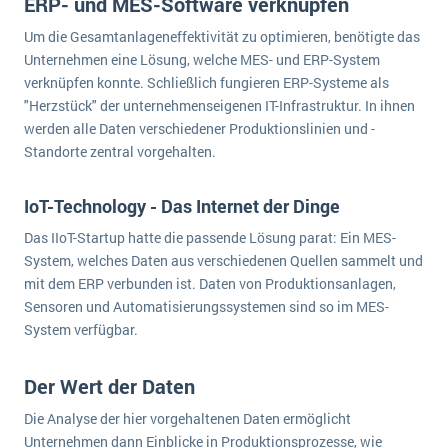
ERP- und MES-Software verknüpfen
Die „SaaSpocalypse“: Was ist das und was bedeutet es für die Zukunft von Unternehmenssoftware?
Um die Gesamtanlageneffektivität zu optimieren, benötigte das
SAP investiert mit zwei strategischen Übernahmen in Enterprise-KI
Unternehmen eine Lösung, welche MES- und ERP-System
verknüpfen konnte. Schließlich fungieren ERP-Systeme als
ERP-Trends in der Produktion
"Herzstück" der unternehmenseigenen IT-Infrastruktur. In ihnen
werden alle Daten verschiedener Produktionslinien und -
NACHRICHTENARCHIV
Standorte zentral vorgehalten.
IoT-Technology - Das Internet der Dinge
Das IIoT-Startup hatte die passende Lösung parat: Ein MES-
System, welches Daten aus verschiedenen Quellen sammelt und
mit dem ERP verbunden ist. Daten von Produktionsanlagen,
Sensoren und Automatisierungssystemen sind so im MES-
System verfügbar.
Der Wert der Daten
Die Analyse der hier vorgehaltenen Daten ermöglicht
Unternehmen dann Einblicke in Produktionsprozesse, wie