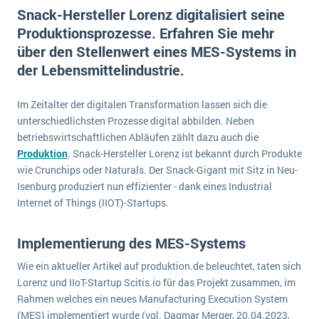
E-commerce
Snack-Hersteller Lorenz digitalisiert seine
Offene Stellen bei ERP-Lieferanten
Suche
Produktionsprozesse. Erfahren Sie mehr
Einzelhandel
Über uns
Vergleich
über den Stellenwert eines MES-Systems in
Finanzen
DSGVO/GDPR
der Lebensmittelindustrie.
Auswahl
Die 4 Komponenten eines CRM-Systems
Grosshandel
Einführung
Impressum
Handel
Im Zeitalter der digitalen Transformation lassen sich die
Schulung
5 Funktionen einer ERP-Software für Konzerne
Kontakt
unterschiedlichsten Prozesse digital abbilden. Neben
Handwerk
Auswertung
betriebswirtschaftlichen Abläufen zählt dazu auch die
Was ist Data Mining? - Ein Leitfaden für Unternehmen
Health Care
Produktion
. Snack-Hersteller Lorenz ist bekannt durch Produkte
Service und Wartung
IKT
wie Crunchips oder Naturals. Der Snack-Gigant mit Sitz in Neu-
Mehr über ERP-Software
Isenburg produziert nun effizienter - dank eines Industrial
Installation
Internet of Things (IIOT)-Startups.
Landwirtschaft
ERP Wissenszentrum
Maschinenbau
Implementierung des MES-Systems
Medien
Wie ein aktueller Artikel auf produktion.de beleuchtet, taten sich
NGO
Lorenz und IIoT-Startup Scitis.io für das Projekt zusammen, im
Rahmen welches ein neues Manufacturing Execution System
Lebensmittelindustrie
Ein WMS implementieren: Das sind die 6
(MES) implementiert wurde (vgl. Dagmar Merger, 20.04.2023,