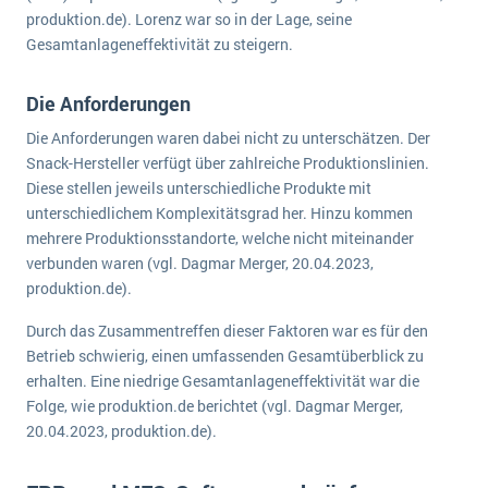
wichtigsten Punkte, die es zu beachten gilt
Logistik
produktion.de). Lorenz war so in der Lage, seine
Gesamtanlageneffektivität zu steigern.
Produktion
Service Level Agreements (SLA) und ERP: Was muss man wissen?
Immobilien
Die Anforderungen
ERP-Software für Abfallentsorger
Services
Die Anforderungen waren dabei nicht zu unterschätzen. Der
Textil und Mode
Digitale Arbeitsaufträge in Ihrem ERP- oder FSM-System: clever und effizient
Snack-Hersteller verfügt über zahlreiche Produktionslinien.
Vermietung
Diese stellen jeweils unterschiedliche Produkte mit
MEHR ÜBER ERP-SOFTWARE
unterschiedlichem Komplexitätsgrad her. Hinzu kommen
Versorgung
mehrere Produktionsstandorte, welche nicht miteinander
verbunden waren (vgl. Dagmar Merger, 20.04.2023,
ERP News
produktion.de).
Durch das Zusammentreffen dieser Faktoren war es für den
Betrieb schwierig, einen umfassenden Gesamtüberblick zu
erhalten. Eine niedrige Gesamtanlageneffektivität war die
Folge, wie produktion.de berichtet (vgl. Dagmar Merger,
SAP übernimmt Reltio für eine bessere
20.04.2023, produktion.de).
Datenintegration