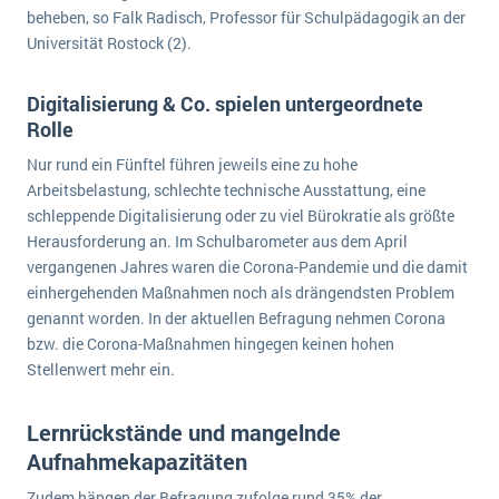
beheben, so Falk Radisch, Professor für Schulpädagogik an der
Die „SaaSpocalypse“: Was ist das und was bedeutet es für die Zukunft von Unternehmenssoftware?
Universität Rostock (2).
SAP investiert mit zwei strategischen Übernahmen in Enterprise-KI
Digitalisierung & Co. spielen untergeordnete
ERP-Trends in der Produktion
Rolle
NACHRICHTENARCHIV
Nur rund ein Fünftel führen jeweils eine zu hohe
Arbeitsbelastung, schlechte technische Ausstattung, eine
schleppende Digitalisierung oder zu viel Bürokratie als größte
Herausforderung an. Im Schulbarometer aus dem April
vergangenen Jahres waren die Corona-Pandemie und die damit
einhergehenden Maßnahmen noch als drängendsten Problem
genannt worden. In der aktuellen Befragung nehmen Corona
bzw. die Corona-Maßnahmen hingegen keinen hohen
Stellenwert mehr ein.
Lernrückstände und mangelnde
Aufnahmekapazitäten
Zudem hängen der Befragung zufolge rund 35% der