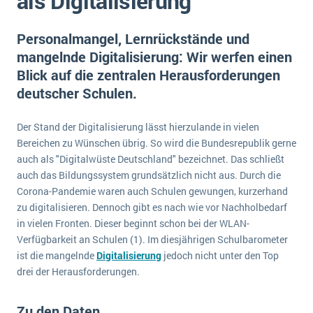
als Digitalisierung
E-commerce
Offene Stellen bei ERP-Lieferanten
Suche
Einzelhandel
Personalmangel, Lernrückstände und
Über uns
Vergleich
Finanzen
mangelnde Digitalisierung: Wir werfen einen
DSGVO/GDPR
Auswahl
Blick auf die zentralen Herausforderungen
Die 4 Komponenten eines CRM-Systems
Grosshandel
Einführung
Impressum
deutscher Schulen.
Handel
Schulung
5 Funktionen einer ERP-Software für Konzerne
Kontakt
Handwerk
Der Stand der Digitalisierung lässt hierzulande in vielen
Auswertung
Was ist Data Mining? - Ein Leitfaden für Unternehmen
Health Care
Bereichen zu Wünschen übrig. So wird die Bundesrepublik gerne
Service und Wartung
auch als "Digitalwüste Deutschland" bezeichnet. Das schließt
IKT
Mehr über ERP-Software
auch das Bildungssystem grundsätzlich nicht aus. Durch die
Installation
Corona-Pandemie waren auch Schulen gewungen, kurzerhand
zu digitalisieren. Dennoch gibt es nach wie vor Nachholbedarf
Landwirtschaft
ERP Wissenszentrum
in vielen Fronten. Dieser beginnt schon bei der WLAN-
Maschinenbau
Verfügbarkeit an Schulen (1). Im diesjährigen Schulbarometer
Medien
ist die mangelnde
Digitalisierung
jedoch nicht unter den Top
drei der Herausforderungen.
NGO
Lebensmittelindustrie
Ein WMS implementieren: Das sind die 6
Zu den Daten