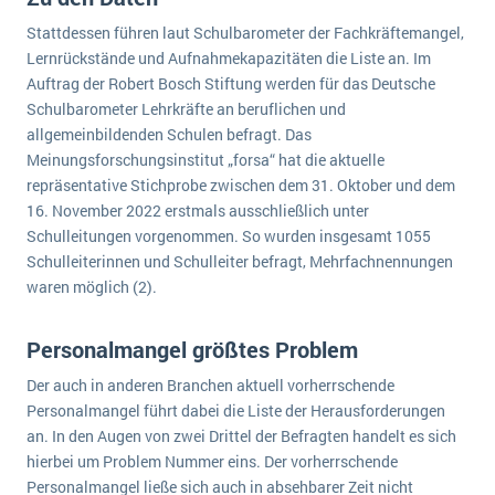
wichtigsten Punkte, die es zu beachten gilt
Logistik
Stattdessen führen laut Schulbarometer der Fachkräftemangel,
Produktion
Lernrückstände und Aufnahmekapazitäten die Liste an. Im
Service Level Agreements (SLA) und ERP: Was muss man wissen?
Auftrag der Robert Bosch Stiftung werden für das Deutsche
Immobilien
Schulbarometer Lehrkräfte an beruflichen und
ERP-Software für Abfallentsorger
Services
allgemeinbildenden Schulen befragt. Das
Textil und Mode
Meinungsforschungsinstitut „forsa“ hat die aktuelle
Digitale Arbeitsaufträge in Ihrem ERP- oder FSM-System: clever und effizient
repräsentative Stichprobe zwischen dem 31. Oktober und dem
Vermietung
MEHR ÜBER ERP-SOFTWARE
16. November 2022 erstmals ausschließlich unter
Versorgung
Schulleitungen vorgenommen. So wurden insgesamt 1055
Schulleiterinnen und Schulleiter befragt, Mehrfachnennungen
ERP News
waren möglich (2).
Personalmangel größtes Problem
Der auch in anderen Branchen aktuell vorherrschende
Personalmangel führt dabei die Liste der Herausforderungen
SAP übernimmt Reltio für eine bessere
an. In den Augen von zwei Drittel der Befragten handelt es sich
Datenintegration
hierbei um Problem Nummer eins. Der vorherrschende
Personalmangel ließe sich auch in absehbarer Zeit nicht