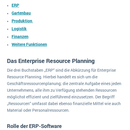
wichtigsten Punkte, die es zu beachten gilt
Logistik
ERP
Produktion
Gartenbau
Service Level Agreements (SLA) und ERP: Was muss man wissen?
Produktion
Immobilien
Logistik
ERP-Software für Abfallentsorger
Services
Finanzen
Textil und Mode
Digitale Arbeitsaufträge in Ihrem ERP- oder FSM-System: clever und effizient
Weitere Funktionen
Vermietung
MEHR ÜBER ERP-SOFTWARE
Versorgung
Das Enterprise Resource Planning
Die drei Buchstaben „ERP“ sind die Abkürzung für Enterprise
ERP News
Resource Planning. Hierbei handelt es sich um die
Geschäftsressourcenplanung; die zentrale Aufgabe eines jeden
Unternehmens, alle ihm zu Verfügung stehenden Ressourcen
möglichst effizient und zielführend einzusetzen. Der Begriff
„Ressourcen“ umfasst dabei ebenso finanzielle Mittel wie auch
Material oder Personalressourcen.
SAP übernimmt Reltio für eine bessere
Datenintegration
Rolle der ERP-Software