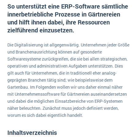
E-commerce
So unterstützt eine ERP-Software sämtliche
Offene Stellen bei ERP-Lieferanten
Suche
innerbetriebliche Prozesse in Gärtnereien
Einzelhandel
Über uns
Vergleich
und hilft ihnen dabei, ihre Ressourcen
Finanzen
DSGVO/GDPR
zielführend einzusetzen.
Auswahl
Die 4 Komponenten eines CRM-Systems
Grosshandel
Einführung
Impressum
Handel
Die Digitalisierung ist allgegenwärtig. Unternehmen jeder Größe
Schulung
5 Funktionen einer ERP-Software für Konzerne
Kontakt
und Branchenausrichtung können auf gesonderte
Handwerk
Auswertung
Softwaresysteme zurückgreifen, die sie bei allen strategischen,
Was ist Data Mining? - Ein Leitfaden für Unternehmen
Health Care
operativen und administrativen Aufgaben unterstützen. Dies
Service und Wartung
IKT
gilt auch für Unternehmen, die in traditionell eher analog-
Mehr über ERP-Software
geprägten Branchen tätig sind; wie beispielsweise dem
Installation
Gartenbau. Im Folgenden wollen wir uns daher einmal näher
Landwirtschaft
ERP Wissenszentrum
mit Unternehmenssoftware für Gärtnereien auseinandersetzen
und dabei die möglichen Einsatzbereiche von ERP-Systemen
Maschinenbau
näher beleuchten. Zunächst muss jedoch definiert werden,
Medien
worum es sich dabei eigentlich handelt.
NGO
Lebensmittelindustrie
Inhaltsverzeichnis
Ein WMS implementieren: Das sind die 6