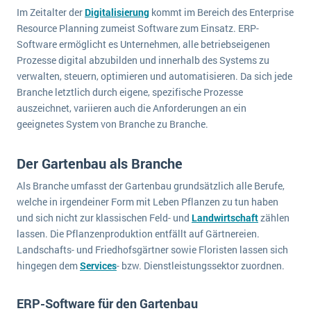
Die „SaaSpocalypse“: Was ist das und was bedeutet es für die Zukunft von Unternehmenssoftware?
Im Zeitalter der
Digitalisierung
kommt im Bereich des Enterprise
Resource Planning zumeist Software zum Einsatz. ERP-
SAP investiert mit zwei strategischen Übernahmen in Enterprise-KI
Software ermöglicht es Unternehmen, alle betriebseigenen
Prozesse digital abzubilden und innerhalb des Systems zu
ERP-Trends in der Produktion
verwalten, steuern, optimieren und automatisieren. Da sich jede
Branche letztlich durch eigene, spezifische Prozesse
NACHRICHTENARCHIV
auszeichnet, variieren auch die Anforderungen an ein
geeignetes System von Branche zu Branche.
Der Gartenbau als Branche
Als Branche umfasst der Gartenbau grundsätzlich alle Berufe,
welche in irgendeiner Form mit Leben Pflanzen zu tun haben
und sich nicht zur klassischen Feld- und
Landwirtschaft
zählen
lassen. Die Pflanzenproduktion entfällt auf Gärtnereien.
Landschafts- und Friedhofsgärtner sowie Floristen lassen sich
hingegen dem
Services
- bzw. Dienstleistungssektor zuordnen.
ERP-Software für den Gartenbau